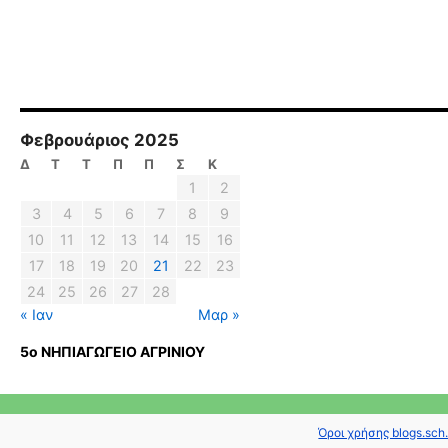
Φεβρουάριος 2025
Δ
Τ
Τ
Π
Π
Σ
Κ
1
2
3
4
5
6
7
8
9
10
11
12
13
14
15
16
17
18
19
20
21
22
23
24
25
26
27
28
« Ιαν
Μαρ »
5ο ΝΗΠΙΑΓΩΓΕΙΟ ΑΓΡΙΝΙΟΥ
Όροι χρήσης blogs.sch.