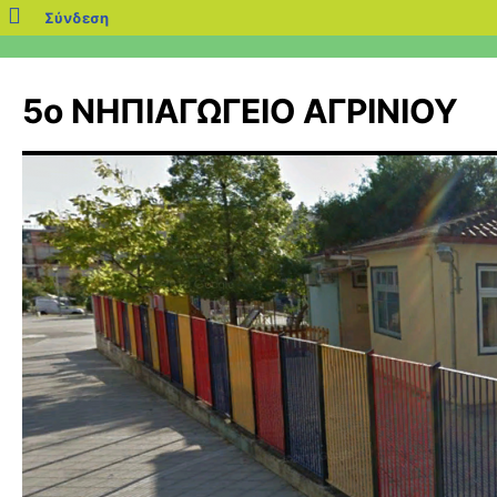
blogs.sch.gr
Σύνδεση
Μετάβαση
σε
5ο ΝΗΠΙΑΓΩΓΕΙΟ ΑΓΡΙΝΙΟΥ
περιεχόμενο