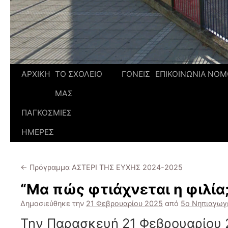
ΑΡΧΙΚΗ
ΤΟ ΣΧΟΛΕΙΟ
ΓΟΝΕΙΣ
ΕΠΙΚΟΙΝΩΝΙΑ
ΝΟΜ
ΜΑΣ
ΠΑΓΚΟΣΜΙΕΣ
ΗΜΕΡΕΣ
←
Πρόγραμμα ΑΣΤΕΡΙ ΤΗΣ ΕΥΧΗΣ 2024-2025
“Μα πώς φτιάχνεται η φιλία;
Δημοσιεύθηκε την
21 Φεβρουαρίου 2025
από
5ο Νηπιαγωγε
Την Παρασκευή 21 Φεβρουαρίου 