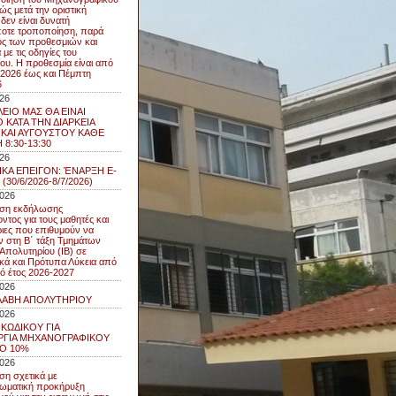
ώς μετά την οριστική
δεν είναι δυνατή
οτε τροποποίηση, παρά
ός των προθεσμιών και
με τις οδηγίες του
ου. Η προθεσμία είναι από
7/2026 έως και Πέμπτη
6
026
ΕΙΟ ΜΑΣ ΘΑ ΕΙΝΑΙ
 ΚΑΤΑ ΤΗΝ ΔΙΑΡΚΕΙΑ
 ΚΑΙ ΑΥΓΟΥΣΤΟΥ ΚΑΘΕ
 8:30-13:30
026
ΙΚΑ ΕΠΕΙΓΟΝ: ΈΝΑΡΞΗ E-
(30/6/2026-8/7/2026)
2026
ση εκδήλωσης
ντος για τους μαθητές και
ριες που επιθυμούν να
ν στη Β΄ τάξη Τμημάτων
 Απολυτηρίου (IB) σε
ικά και Πρότυπα Λύκεια από
κό έτος 2026-2027
2026
ΛΑΒΗ ΑΠΟΛΥΤΗΡΙΟΥ
2026
 ΚΩΔΙΚΟΥ ΓΙΑ
ΡΓΙΑ ΜΗΧΑΝΟΓΡΑΦΙΚΟΥ
ΤΟ 10%
2026
η σχετικά με
ωματική προκήρυξη