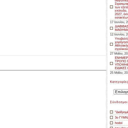
διαγωνισ
Στρατιωτι
των εξετ
επίπεδο,
2027, όσ
εισακτέω
17 Ιουνίου, 
ΔΙΑΒΙΒΑΣ
ΜΑΘΗΜΑ
12 Ιουνίου, 
Υποβολή 
χορήγηση
Αθλητικής
σχολικού
27 Μαΐου, 2
ΕΝΗΜΕΡ
ΤΡΟΠΟ 
ΥΠΟΨΗΦΙ
ΕΙΔΙΚΕΣ
25 Μαΐου, 2
Kατηγορίε
Kατηγορίε
Σύνδεσμοι
"Διαδρομ
3o ΓΥΜΝ
hodoi