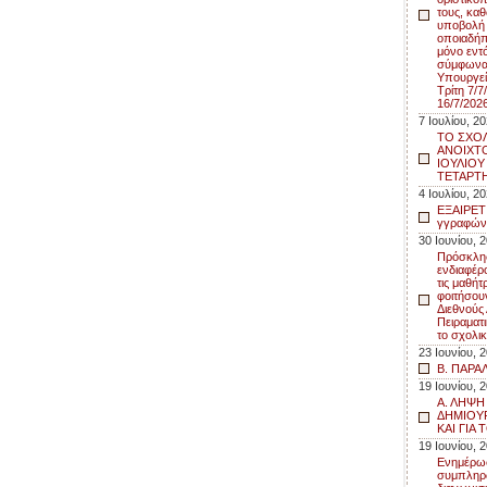
τους, καθ
υποβολή 
οποιαδήπ
μόνο εντ
σύμφωνα 
Υπουργεί
Τρίτη 7/
16/7/202
7 Ιουλίου, 2
ΤΟ ΣΧΟΛ
ΑΝΟΙΧΤΟ
ΙΟΥΛΙΟΥ
ΤΕΤΑΡΤΗ
4 Ιουλίου, 2
ΕΞΑΙΡΕΤ
γγραφών 
30 Ιουνίου, 
Πρόσκλη
ενδιαφέρο
τις μαθήτ
φοιτήσου
Διεθνούς
Πειραματ
το σχολι
23 Ιουνίου, 
Β. ΠΑΡΑ
19 Ιουνίου, 
Α. ΛΗΨΗ
ΔΗΜΙΟΥ
ΚΑΙ ΓΙΑ 
19 Ιουνίου, 
Ενημέρωσ
συμπληρ