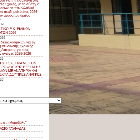
μού για την εισαγωγή στις
κές Σχολές, με το σύστημα
άσεων σε πανελλαδικό
 το ακαδημαϊκό έτος 2026-
ον αφορά τον αριθμό
ν.
2026
ΤΙΚΟ Ε.Κ. ΕΙΔΙΚΩΝ
ΤΩΝ 2026
2026
δικαιολογητικών για τη
 Βεβαίωσης Σχολικής
 Διάκρισης για τους
ς αγώνες 2025-2026
026
ΩΣΗ ΣΧΕΤΙΚΑ ΜΕ ΤΟΝ
ΠΡΟΦΟΡΙΚΗΣ ΕΞΕΤΑΣΗΣ
ΩΝ ΜΕ ΑΝΑΠΗΡΙΑ ΚΑΙ
 ΕΚΠΑΙΔΕΥΤΙΚΕΣ ΑΝΑΓΚΕΣ
026
ς
ς
ές στη Μυροβόλο"
ΑΣΙΟ ΓΛΥΦΑΔΑΣ