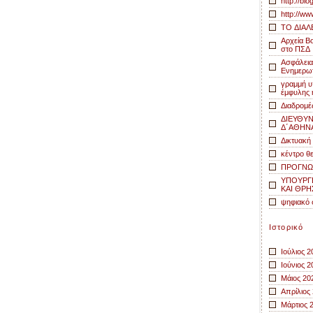
http://bl
http://ww
TO ΔΙΑΛ
Αρχεία Β
στο ΠΣΔ
Ασφάλεια 
Ενημερωτ
γραμμή υ
έμφυλης ή
Διαδρομέ
ΔΙΕΥΘΥ
Δ΄ΑΘΗΝ
Δικτυακή
κέντρο θ
ΠΡΟΓΝΩ
ΥΠΟΥΡΓΕ
ΚΑΙ ΘΡ
ψηφιακό 
Ιστορικό
Ιούλιος 2
Ιούνιος 2
Μάιος 20
Απρίλιος
Μάρτιος 