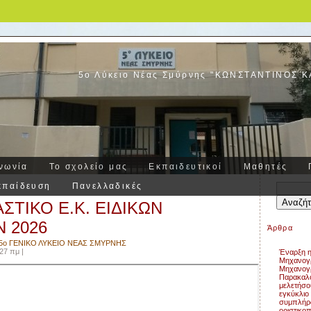
5ο Λύκειο Νέας Σμύρνης "ΚΩΝΣΤΑΝΤΙΝΟΣ 
νωνία
Το σχολείο μας
Εκπαιδευτικοί
Μαθητές
κπαίδευση
Πανελλαδικές
Αναζήτησ
για:
ΑΣΤΙΚΟ Ε.Κ. ΕΙΔΙΚΩΝ
 2026
Άρθρα
5ο ΓΕΝΙΚΟ ΛΥΚΕΙΟ ΝΕΑΣ ΣΜΥΡΝΗΣ
27 πμ |
Έναρξη η
Μηχανογρ
Μηχανογρ
Παρακαλο
μελετήσο
εγκύκλιο 
συμπλήρ
οριστικο