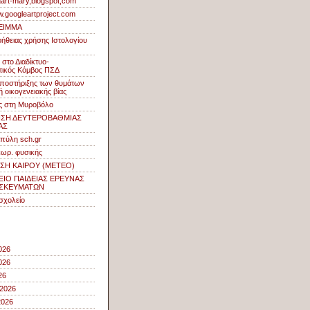
ogart-mary,blogspot,com
w.googleartproject.com
ΕΙΜΜΑ
οήθειας χρήσης Ιστολογίου
στο Διαδίκτυο-
ικός Κόμβος ΠΣΔ
ποστήριξης των θυμάτων
 οικογενειακής βίας
ς στη Μυροβόλο
ΝΣΗ ΔΕΥΤΕΡΟΒΑΘΜΙΑΣ
ΑΣ
 πύλη sch.gr
εωρ. φυσικής
ΣΗ ΚΑΙΡΟΥ (METEO)
ΙΟ ΠΑΙΔΕΙΑΣ ΕΡΕΥΝΑΣ
ΗΣΚΕΥΜΑΤΩΝ
σχολείο
026
026
26
 2026
2026