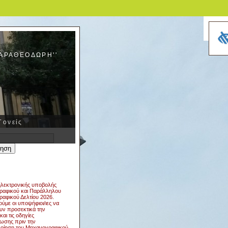
ΚΑΡΑΘΕΟΔΩΡΗ''
Γονείς
η
λεκτρονικής υποβολής
αφικού και Παράλληλου
αφικού Δελτίου 2026.
ύμε οι υποψήφιοι/ιες να
υν προσεκτικά την
και τις οδηγίες
ωσης πριν την
ποίηση του Μηχανογραφικού