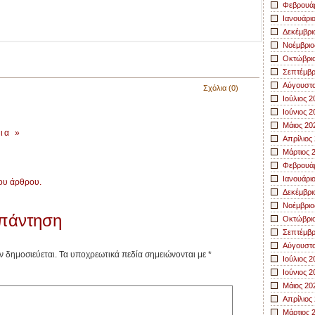
Φεβρουάρ
Ιανουάρι
Δεκέμβρι
Νοέμβριο
Οκτώβριο
Σεπτέμβρ
Αύγουστο
Σχόλια (0)
Ιούλιος 2
Ιούνιος 2
Μάιος 20
λια
»
Απρίλιος
Μάρτιος 
Φεβρουάρ
Ιανουάρι
του άρθρου.
Δεκέμβρι
Νοέμβριο
απάντηση
Οκτώβριο
Σεπτέμβρ
Αύγουστο
ν δημοσιεύεται.
Τα υποχρεωτικά πεδία σημειώνονται με
*
Ιούλιος 2
Ιούνιος 2
Μάιος 20
Απρίλιος
Μάρτιος 