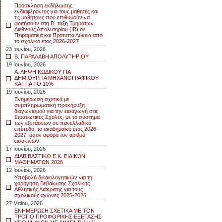
Πρόσκληση εκδήλωσης
ενδιαφέροντος για τους μαθητές και
τις μαθήτριες που επιθυμούν να
φοιτήσουν στη Β΄ τάξη Τμημάτων
Διεθνούς Απολυτηρίου (IB) σε
Πειραματικά και Πρότυπα Λύκεια από
το σχολικό έτος 2026-2027
23 Ιουνίου, 2026
Β. ΠΑΡΑΛΑΒΗ ΑΠΟΛΥΤΗΡΙΟΥ
19 Ιουνίου, 2026
Α. ΛΗΨΗ ΚΩΔΙΚΟΥ ΓΙΑ
ΔΗΜΙΟΥΡΓΙΑ ΜΗΧΑΝΟΓΡΑΦΙΚΟΥ
ΚΑΙ ΓΙΑ ΤΟ 10%
19 Ιουνίου, 2026
Ενημέρωση σχετικά με
συμπληρωματική προκήρυξη
διαγωνισμού για την εισαγωγή στις
Στρατιωτικές Σχολές, με το σύστημα
των εξετάσεων σε πανελλαδικό
επίπεδο, το ακαδημαϊκό έτος 2026-
2027, όσον αφορά τον αριθμό
εισακτέων.
17 Ιουνίου, 2026
ΔΙΑΒΙΒΑΣΤΙΚΟ Ε.Κ. ΕΙΔΙΚΩΝ
ΜΑΘΗΜΑΤΩΝ 2026
12 Ιουνίου, 2026
Υποβολή δικαιολογητικών για τη
χορήγηση Βεβαίωσης Σχολικής
Αθλητικής Διάκρισης για τους
σχολικούς αγώνες 2025-2026
27 Μαΐου, 2026
ΕΝΗΜΕΡΩΣΗ ΣΧΕΤΙΚΑ ΜΕ ΤΟΝ
ΤΡΟΠΟ ΠΡΟΦΟΡΙΚΗΣ ΕΞΕΤΑΣΗΣ