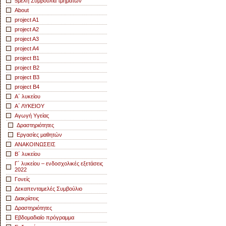
5μελή Συμβούλια τμημάτων
About
project A1
project A2
project A3
project A4
project B1
project B2
project B3
project B4
Α΄ λυκείου
Α΄ ΛΥΚΕΙΟΥ
Αγωγή Yγείας
Δραστηριότητες
Εργασίες μαθητών
ΑΝΑΚΟΙΝΩΣΕΙΣ
Β΄ λυκείου
Γ΄ λυκείου – ενδοσχολικές εξετάσεις
2022
Γονείς
Δεκαπενταμελές Συμβούλιο
Διακρίσεις
Δραστηριότητες
Εβδομαδιαίο πρόγραμμα