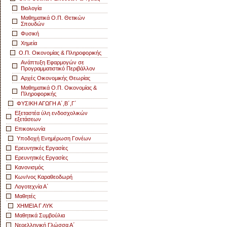
Βιολογία
Μαθηματικά Ο.Π. Θετικών
Σπουδών
Φυσική
Χημεία
Ο.Π. Οικονομίας & Πληροφορικής
Ανάπτυξη Εφαρμογών σε
Προγραμματιστικό Περιβάλλον
Αρχές Οικονομικής Θεωρίας
Μαθηματικά Ο.Π. Οικονομίας &
Πληροφορικής
ΦΥΣΙΚΗ ΑΓΩΓΗ Α΄,Β΄,Γ΄
Εξεταστέα ύλη ενδοσχολικών
εξετάσεων
Επικοινωνία
Υποδοχή Ενημέρωση Γονέων
Ερευνητικές Εργασίες
Ερευνητικές Εργασίες
Κανονισμός
Κων/νος Καραθεοδωρή
Λογοτεχνία Α΄
Μαθητές
ΧΗΜΕΙΑ Γ ΛΥΚ
Μαθητικά Συμβούλια
Νεοελληνική Γλώσσα Α΄