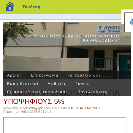
blogs.sch.gr
Σύνδεση
5ο Λύκειο Νέας Σμύρνης "ΚΩΝΣΤΑΝΤΙΝΟΣ
ΚΑΡΑΘΕΟΔΩΡΗ''
Αρχική
Επικοινωνία
Το σχολείο μας
Εκπαιδευτικοί
Μαθητές
Γονείς
ΥΠΟΒΟΛΗ ΜΗΧΑΝΟΓΡΑΦΙΚΟΥ ΓΙΑ
Εξ αποστάσεως εκπαίδευση
Πανελλαδικές
ΥΠΟΨΗΦΙΟΥΣ 5%
Κάτω από:
Χωρίς κατηγορία
|
5ο ΓΕΝΙΚΟ ΛΥΚΕΙΟ ΝΕΑΣ ΣΜΥΡΝΗΣ
Πέμπτη, 14 Μαΐου 2026 9:21 πμ |