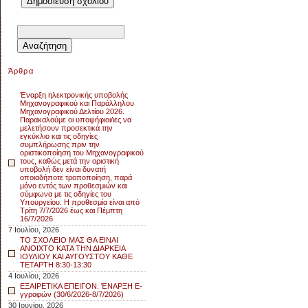
Αναζήτηση
για:
Άρθρα
Έναρξη ηλεκτρονικής υποβολής
Μηχανογραφικού και Παράλληλου
Μηχανογραφικού Δελτίου 2026.
Παρακαλούμε οι υποψήφιοι/ιες να
μελετήσουν προσεκτικά την
εγκύκλιο και τις οδηγίες
συμπλήρωσης πριν την
οριστικοποίηση του Μηχανογραφικού
τους, καθώς μετά την οριστική
υποβολή δεν είναι δυνατή
οποιαδήποτε τροποποίηση, παρά
μόνο εντός των προθεσμιών και
σύμφωνα με τις οδηγίες του
Υπουργείου. Η προθεσμία είναι από
Τρίτη 7/7/2026 έως και Πέμπτη
16/7/2026
7 Ιουλίου, 2026
ΤΟ ΣΧΟΛΕΙΟ ΜΑΣ ΘΑ ΕΙΝΑΙ
ΑΝΟΙΧΤΟ ΚΑΤΑ ΤΗΝ ΔΙΑΡΚΕΙΑ
ΙΟΥΛΙΟΥ ΚΑΙ ΑΥΓΟΥΣΤΟΥ ΚΑΘΕ
ΤΕΤΑΡΤΗ 8:30-13:30
4 Ιουλίου, 2026
ΕΞΑΙΡΕΤΙΚΑ ΕΠΕΙΓΟΝ: ΈΝΑΡΞΗ E-
γγραφών (30/6/2026-8/7/2026)
30 Ιουνίου, 2026