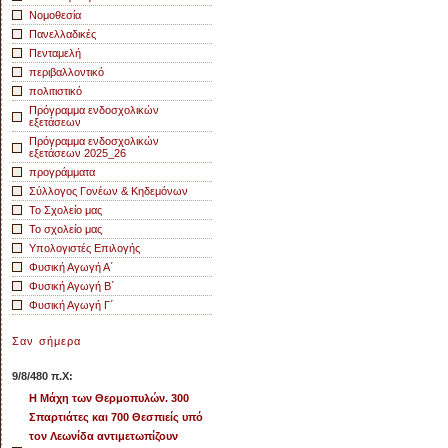
Νομοθεσία
Πανελλαδικές
Πενταμελή
περιβαλλοντικό
πολιτιστικό
Πρόγραμμα ενδοσχολικών
εξετάσεων
Πρόγραμμα ενδοσχολικών
εξετάσεων 2025_26
προγράμματα
Σύλλογος Γονέων & Κηδεμόνων
Το Σχολείο μας
Το σχολείο μας
Υπολογιστές Επιλογής
Φυσική Αγωγή Α΄
Φυσική Αγωγή Β΄
Φυσική Αγωγή Γ΄
Σαν σήμερα
9/8/480 π.Χ:
Η Μάχη των Θερμοπυλών. 300
Σπαρτιάτες και 700 Θεσπιείς υπό
τον Λεωνίδα αντιμετωπίζουν