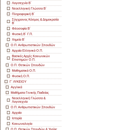
Λογοτεχνία Β΄
Νεοελληνική Γλώσσα Β΄
Πληροφορική Β΄
Σύγχρονος Κόσμος & Δημοκρατία
Β΄
Φιλοσοφία Β΄
Φυσική Β΄ Γ.Π.
Χημεία Β΄
Ο.Π. Ανθρωπιστικών Σπουδών
Αρχαία Ελληνικά Ο.Π.
Βασικές Αρχές Κοινωνικών
Επιστημών Ο.Π.
Ο.Π. Θετικών Σπουδών
Μαθηματικά Ο.Π.
Φυσική Ο.Π.
Γ΄ ΛΥΚΕΙΟΥ
Αγγλικά
Μαθήματα Γενικής Παιδείας
Νεοελληνική Γλώσσα &
Λογοτεχνία
Ο.Π. Ανθρωπιστικών Σπουδών
Αρχαία
Ιστορία
Κοινωνιολογία
Ο.Π. Θετικών Σπουδών & Υγείας