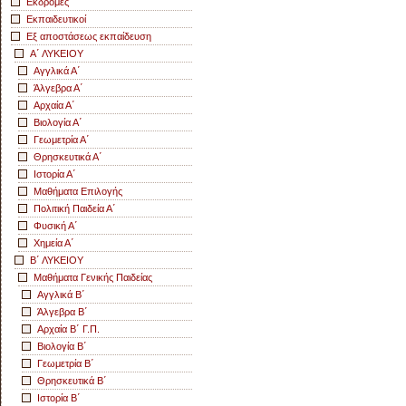
Εκδρομές
Εκπαιδευτικοί
Εξ αποστάσεως εκπαίδευση
Α΄ ΛΥΚΕΙΟΥ
Αγγλικά Α΄
Άλγεβρα Α΄
Αρχαία Α΄
Βιολογία Α΄
Γεωμετρία Α΄
Θρησκευτικά Α΄
Ιστορία Α΄
Μαθήματα Επιλογής
Πολιτική Παιδεία Α΄
Φυσική Α΄
Χημεία Α΄
Β΄ ΛΥΚΕΙΟΥ
Μαθήματα Γενικής Παιδείας
Αγγλικά Β΄
Άλγεβρα Β΄
Αρχαία Β΄ Γ.Π.
Βιολογία Β΄
Γεωμετρία Β΄
Θρησκευτικά Β΄
Ιστορία Β΄