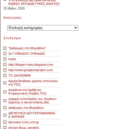
ΥΠΟΨΗΦΙΩΝ ΜΕ ΑΝΑΠΗΡΙΑ ΚΑΙ
ΕΙΔΙΚΕΣ ΕΚΠΑΙΔΕΥΤΙΚΕΣ ΑΝΑΓΚΕΣ
25 Μαΐου, 2026
Kατηγορίες
Kατηγορίες
Σύνδεσμοι
"Διαδρομές στη Μυροβόλο"
3o ΓΥΜΝΑΣΙΟ ΓΛΥΦΑΔΑΣ
hodoi
http://blogart-mary,blogspot,com
http://www.googleartproject.com
TO ΔΙΑΛΕΙΜΜΑ
Αρχεία Βοήθειας χρήσης Ιστολογίου
στο ΠΣΔ
Ασφάλεια στο Διαδίκτυο-
Ενημερωτικός Κόμβος ΠΣΔ
γραμμή υποστήριξης των θυμάτων
έμφυλης ή οικογενειακής βίας
Διαδρομές στη Μυροβόλο
ΔΙΕΥΘΥΝΣΗ ΔΕΥΤΕΡΟΒΑΘΜΙΑΣ
Δ΄ΑΘΗΝΑΣ
Δικτυακή πύλη sch.gr
κέντρο θεωρ. φυσικής