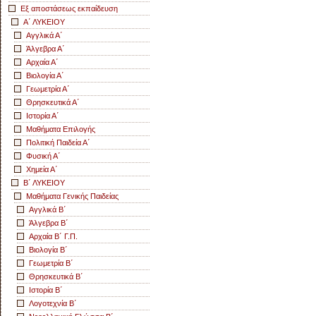
Εξ αποστάσεως εκπαίδευση
Α΄ ΛΥΚΕΙΟΥ
Αγγλικά Α΄
Άλγεβρα Α΄
Αρχαία Α΄
Βιολογία Α΄
Γεωμετρία Α΄
Θρησκευτικά Α΄
Ιστορία Α΄
Μαθήματα Επιλογής
Πολιτική Παιδεία Α΄
Φυσική Α΄
Χημεία Α΄
Β΄ ΛΥΚΕΙΟΥ
Μαθήματα Γενικής Παιδείας
Αγγλικά Β΄
Άλγεβρα Β΄
Αρχαία Β΄ Γ.Π.
Βιολογία Β΄
Γεωμετρία Β΄
Θρησκευτικά Β΄
Ιστορία Β΄
Λογοτεχνία Β΄