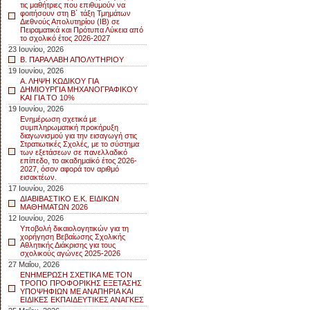
τις μαθήτριες που επιθυμούν να
φοιτήσουν στη Β΄ τάξη Τμημάτων
Διεθνούς Απολυτηρίου (IB) σε
Πειραματικά και Πρότυπα Λύκεια από
το σχολικό έτος 2026-2027
23 Ιουνίου, 2026
Β. ΠΑΡΑΛΑΒΗ ΑΠΟΛΥΤΗΡΙΟΥ
19 Ιουνίου, 2026
Α. ΛΗΨΗ ΚΩΔΙΚΟΥ ΓΙΑ
ΔΗΜΙΟΥΡΓΙΑ ΜΗΧΑΝΟΓΡΑΦΙΚΟΥ
ΚΑΙ ΓΙΑ ΤΟ 10%
19 Ιουνίου, 2026
Ενημέρωση σχετικά με
συμπληρωματική προκήρυξη
διαγωνισμού για την εισαγωγή στις
Στρατιωτικές Σχολές, με το σύστημα
των εξετάσεων σε πανελλαδικό
επίπεδο, το ακαδημαϊκό έτος 2026-
2027, όσον αφορά τον αριθμό
εισακτέων.
17 Ιουνίου, 2026
ΔΙΑΒΙΒΑΣΤΙΚΟ Ε.Κ. ΕΙΔΙΚΩΝ
ΜΑΘΗΜΑΤΩΝ 2026
12 Ιουνίου, 2026
Υποβολή δικαιολογητικών για τη
χορήγηση Βεβαίωσης Σχολικής
Αθλητικής Διάκρισης για τους
σχολικούς αγώνες 2025-2026
27 Μαΐου, 2026
ΕΝΗΜΕΡΩΣΗ ΣΧΕΤΙΚΑ ΜΕ ΤΟΝ
ΤΡΟΠΟ ΠΡΟΦΟΡΙΚΗΣ ΕΞΕΤΑΣΗΣ
ΥΠΟΨΗΦΙΩΝ ΜΕ ΑΝΑΠΗΡΙΑ ΚΑΙ
ΕΙΔΙΚΕΣ ΕΚΠΑΙΔΕΥΤΙΚΕΣ ΑΝΑΓΚΕΣ