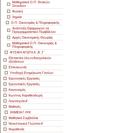
Μαθηματικά Ο.Π. Θετικών
Σπουδών
Φυσική
Χημεία
Ο.Π. Οικονομίας & Πληροφορικής
Ανάπτυξη Εφαρμογών σε
Προγραμματιστικό Περιβάλλον
Αρχές Οικονομικής Θεωρίας
Μαθηματικά Ο.Π. Οικονομίας &
Πληροφορικής
ΦΥΣΙΚΗ ΑΓΩΓΗ Α΄,Β΄,Γ΄
Εξεταστέα ύλη ενδοσχολικών
εξετάσεων
Επικοινωνία
Υποδοχή Ενημέρωση Γονέων
Ερευνητικές Εργασίες
Ερευνητικές Εργασίες
Κανονισμός
Κων/νος Καραθεοδωρή
Λογοτεχνία Α΄
Μαθητές
ΧΗΜΕΙΑ Γ ΛΥΚ
Μαθητικά Συμβούλια
Νεοελληνική Γλώσσα Α΄
Νομοθεσία