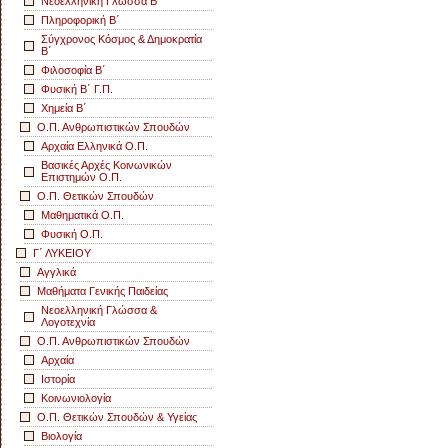
Νεοελληνική Γλώσσα Β΄
Πληροφορική Β΄
Σύγχρονος Κόσμος & Δημοκρατία
Β΄
Φιλοσοφία Β΄
Φυσική Β΄ Γ.Π.
Χημεία Β΄
Ο.Π. Ανθρωπιστικών Σπουδών
Αρχαία Ελληνικά Ο.Π.
Βασικές Αρχές Κοινωνικών
Επιστημών Ο.Π.
Ο.Π. Θετικών Σπουδών
Μαθηματικά Ο.Π.
Φυσική Ο.Π.
Γ΄ ΛΥΚΕΙΟΥ
Αγγλικά
Μαθήματα Γενικής Παιδείας
Νεοελληνική Γλώσσα &
Λογοτεχνία
Ο.Π. Ανθρωπιστικών Σπουδών
Αρχαία
Ιστορία
Κοινωνιολογία
Ο.Π. Θετικών Σπουδών & Υγείας
Βιολογία