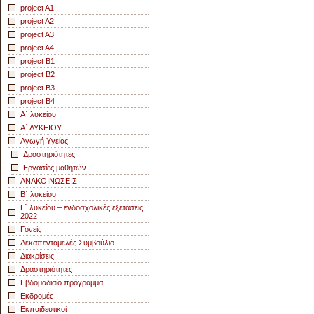
project A1
project A2
project A3
project A4
project B1
project B2
project B3
project B4
Α΄ λυκείου
Α΄ ΛΥΚΕΙΟΥ
Αγωγή Yγείας
Δραστηριότητες
Εργασίες μαθητών
ΑΝΑΚΟΙΝΩΣΕΙΣ
Β΄ λυκείου
Γ΄ λυκείου – ενδοσχολικές εξετάσεις
2022
Γονείς
Δεκαπενταμελές Συμβούλιο
Διακρίσεις
Δραστηριότητες
Εβδομαδιαίο πρόγραμμα
Εκδρομές
Εκπαιδευτικοί