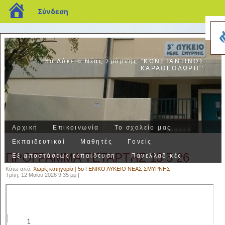
blogs.sch.gr
Σύνδεση
5ο Λύκειο Νέας Σμύρνης "ΚΩΝΣΤΑΝΤΙΝΟΣ
ΚΑΡΑΘΕΟΔΩΡΗ''
Αρχική
Επικοινωνία
Το σχολείο μας
Εκπαιδευτικοί
Μαθητές
Γονείς
ΠΡΟΓΡΑΜΜΑ ΤΕΤΑΡΤΗΣ 13 5 26
Εξ αποστάσεως εκπαίδευση
Πανελλαδικές
Κάτω από:
Χωρίς κατηγορία
|
5ο ΓΕΝΙΚΟ ΛΥΚΕΙΟ ΝΕΑΣ ΣΜΥΡΝΗΣ
Τρίτη, 12 Μαΐου 2026 9:35 μμ |