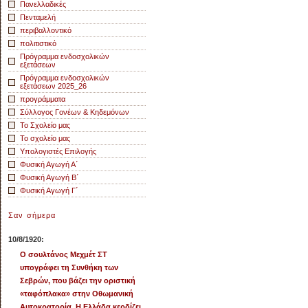
Πανελλαδικές
Πενταμελή
περιβαλλοντικό
πολιτιστικό
Πρόγραμμα ενδοσχολικών
εξετάσεων
Πρόγραμμα ενδοσχολικών
εξετάσεων 2025_26
προγράμματα
Σύλλογος Γονέων & Κηδεμόνων
Το Σχολείο μας
Το σχολείο μας
Υπολογιστές Επιλογής
Φυσική Αγωγή Α΄
Φυσική Αγωγή Β΄
Φυσική Αγωγή Γ΄
Σαν σήμερα
10/8/1920:
Ο σουλτάνος Μεχμέτ ΣΤ
υπογράφει τη Συνθήκη των
Σεβρών, που βάζει την οριστική
«ταφόπλακα» στην Οθωμανική
Αυτοκρατορία. Η Ελλάδα κερδίζει