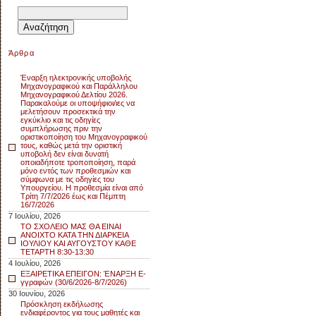
Αναζήτηση
για:
Άρθρα
Έναρξη ηλεκτρονικής υποβολής
Μηχανογραφικού και Παράλληλου
Μηχανογραφικού Δελτίου 2026.
Παρακαλούμε οι υποψήφιοι/ιες να
μελετήσουν προσεκτικά την
εγκύκλιο και τις οδηγίες
συμπλήρωσης πριν την
οριστικοποίηση του Μηχανογραφικού
τους, καθώς μετά την οριστική
υποβολή δεν είναι δυνατή
οποιαδήποτε τροποποίηση, παρά
μόνο εντός των προθεσμιών και
σύμφωνα με τις οδηγίες του
Υπουργείου. Η προθεσμία είναι από
Τρίτη 7/7/2026 έως και Πέμπτη
16/7/2026
7 Ιουλίου, 2026
ΤΟ ΣΧΟΛΕΙΟ ΜΑΣ ΘΑ ΕΙΝΑΙ
ΑΝΟΙΧΤΟ ΚΑΤΑ ΤΗΝ ΔΙΑΡΚΕΙΑ
ΙΟΥΛΙΟΥ ΚΑΙ ΑΥΓΟΥΣΤΟΥ ΚΑΘΕ
ΤΕΤΑΡΤΗ 8:30-13:30
4 Ιουλίου, 2026
ΕΞΑΙΡΕΤΙΚΑ ΕΠΕΙΓΟΝ: ΈΝΑΡΞΗ E-
γγραφών (30/6/2026-8/7/2026)
30 Ιουνίου, 2026
Πρόσκληση εκδήλωσης
ενδιαφέροντος για τους μαθητές και