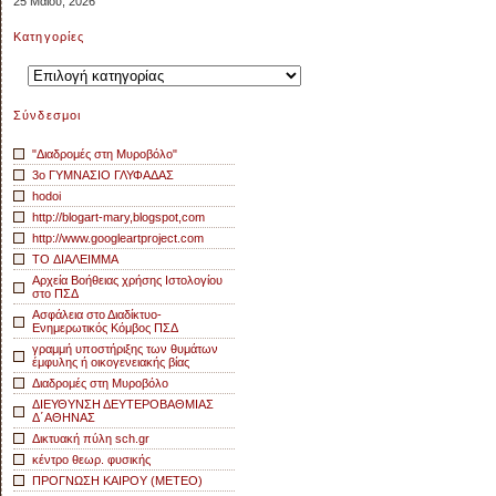
25 Μαΐου, 2026
Kατηγορίες
Kατηγορίες
Σύνδεσμοι
"Διαδρομές στη Μυροβόλο"
3o ΓΥΜΝΑΣΙΟ ΓΛΥΦΑΔΑΣ
hodoi
http://blogart-mary,blogspot,com
http://www.googleartproject.com
TO ΔΙΑΛΕΙΜΜΑ
Αρχεία Βοήθειας χρήσης Ιστολογίου
στο ΠΣΔ
Ασφάλεια στο Διαδίκτυο-
Ενημερωτικός Κόμβος ΠΣΔ
γραμμή υποστήριξης των θυμάτων
έμφυλης ή οικογενειακής βίας
Διαδρομές στη Μυροβόλο
ΔΙΕΥΘΥΝΣΗ ΔΕΥΤΕΡΟΒΑΘΜΙΑΣ
Δ΄ΑΘΗΝΑΣ
Δικτυακή πύλη sch.gr
κέντρο θεωρ. φυσικής
ΠΡΟΓΝΩΣΗ ΚΑΙΡΟΥ (METEO)