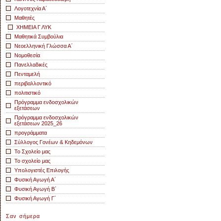
Λογοτεχνία Α΄
Μαθητές
ΧΗΜΕΙΑ Γ ΛΥΚ
Μαθητικά Συμβούλια
Νεοελληνική Γλώσσα Α΄
Νομοθεσία
Πανελλαδικές
Πενταμελή
περιβαλλοντικό
πολιτιστικό
Πρόγραμμα ενδοσχολικών
εξετάσεων
Πρόγραμμα ενδοσχολικών
εξετάσεων 2025_26
προγράμματα
Σύλλογος Γονέων & Κηδεμόνων
Το Σχολείο μας
Το σχολείο μας
Υπολογιστές Επιλογής
Φυσική Αγωγή Α΄
Φυσική Αγωγή Β΄
Φυσική Αγωγή Γ΄
Σαν σήμερα