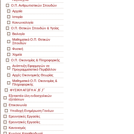
Ο.Π. Ανθρωπιστικών Σπουδών
Αρχαία
Ιστορία
Κοινωνιολογία
Ο.Π. Θετικών Σπουδών & Υγείας
Βιολογία
Μαθηματικά Ο.Π. Θετικών
Σπουδών
Φυσική
Χημεία
Ο.Π. Οικονομίας & Πληροφορικής
Ανάπτυξη Εφαρμογών σε
Προγραμματιστικό Περιβάλλον
Αρχές Οικονομικής Θεωρίας
Μαθηματικά Ο.Π. Οικονομίας &
Πληροφορικής
ΦΥΣΙΚΗ ΑΓΩΓΗ Α΄,Β΄,Γ΄
Εξεταστέα ύλη ενδοσχολικών
εξετάσεων
Επικοινωνία
Υποδοχή Ενημέρωση Γονέων
Ερευνητικές Εργασίες
Ερευνητικές Εργασίες
Κανονισμός
Κων/νος Καραθεοδωρή