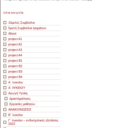
επικοινωνία
15μελές Συμβούλιο
5μελή Συμβούλια τμημάτων
About
project A1
project A2
project A3
project A4
project B1
project B2
project B3
project B4
Α΄ λυκείου
Α΄ ΛΥΚΕΙΟΥ
Αγωγή Yγείας
Δραστηριότητες
Εργασίες μαθητών
ΑΝΑΚΟΙΝΩΣΕΙΣ
Β΄ λυκείου
Γ΄ λυκείου – ενδοσχολικές εξετάσεις
2022