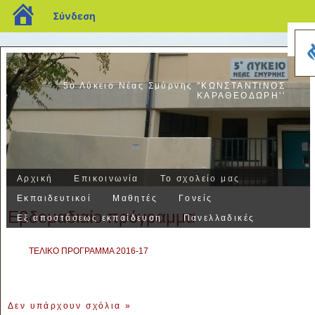
blogs.sch.gr
Σύνδεση
5ο Λύκειο Νέας Σμύρνης "ΚΩΝΣΤΑΝΤΙΝΟΣ
ΚΑΡΑΘΕΟΔΩΡΗ''
Αρχική
Επικοινωνία
Το σχολείο μας
Εκπαιδευτικοί
Μαθητές
Γονείς
Εβδομαδιαίο πρόγραμμα
Εξ αποστάσεως εκπαίδευση
Πανελλαδικές
ΤΕΛΙΚΟ ΠΡΟΓΡΑΜΜΑ 2016-17
Δεν υπάρχουν σχόλια
»