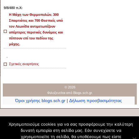
9/8/480 π.Χ:
Η Μάχη των Θερμοπυλών. 300
Σπαρτιάτες και 700 Θεσπιείς υπό
τον Λεωνίδα αντιμετωπίζουν
υπέρτερες περσικές δυνάμεις και
πίπτουν επί του πεδίου της
μάχης.
-
Σχετικές αναρτήσεις
© 2026
Φιλοξενείται από
Blogs.sch.gr
.
Όροι χρήσης blogs.sch.gr
|
Δήλωση προσβασιμότητας
Χρησιμοποιούμε cookies για να σας προσφέρουμε την καλύτερη
δυνατή εμπειρία στη σελίδα μας. Εάν συνεχίσετε να
χρησιμοποιείτε τη σελίδα, θα υποθέσουμε πως είστε