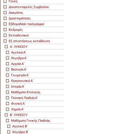
Γονείς
Δεκαπενταμελές Συμβούλιο
Διακρίσεις
Δραστηριότητες
Εβδομαδιαίο πρόγραμμα
Εκδρομές
Εκπαιδευτικοί
Εξ αποστάσεως εκπαίδευση
Α΄ ΛΥΚΕΙΟΥ
Αγγλικά Α΄
Άλγεβρα Α΄
Αρχαία Α΄
Βιολογία Α΄
Γεωμετρία Α΄
Θρησκευτικά Α΄
Ιστορία Α΄
Μαθήματα Επιλογής
Πολιτική Παιδεία Α΄
Φυσική Α΄
Χημεία Α΄
Β΄ ΛΥΚΕΙΟΥ
Μαθήματα Γενικής Παιδείας
Αγγλικά Β΄
Άλγεβρα Β΄