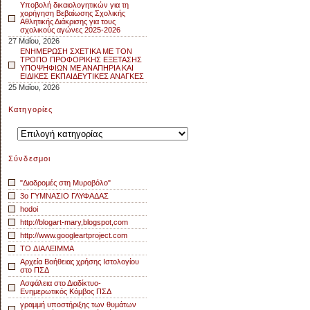
Υποβολή δικαιολογητικών για τη
χορήγηση Βεβαίωσης Σχολικής
Αθλητικής Διάκρισης για τους
σχολικούς αγώνες 2025-2026
27 Μαΐου, 2026
ΕΝΗΜΕΡΩΣΗ ΣΧΕΤΙΚΑ ΜΕ ΤΟΝ
ΤΡΟΠΟ ΠΡΟΦΟΡΙΚΗΣ ΕΞΕΤΑΣΗΣ
ΥΠΟΨΗΦΙΩΝ ΜΕ ΑΝΑΠΗΡΙΑ ΚΑΙ
ΕΙΔΙΚΕΣ ΕΚΠΑΙΔΕΥΤΙΚΕΣ ΑΝΑΓΚΕΣ
25 Μαΐου, 2026
Kατηγορίες
Kατηγορίες
Σύνδεσμοι
"Διαδρομές στη Μυροβόλο"
3o ΓΥΜΝΑΣΙΟ ΓΛΥΦΑΔΑΣ
hodoi
http://blogart-mary,blogspot,com
http://www.googleartproject.com
TO ΔΙΑΛΕΙΜΜΑ
Αρχεία Βοήθειας χρήσης Ιστολογίου
στο ΠΣΔ
Ασφάλεια στο Διαδίκτυο-
Ενημερωτικός Κόμβος ΠΣΔ
γραμμή υποστήριξης των θυμάτων