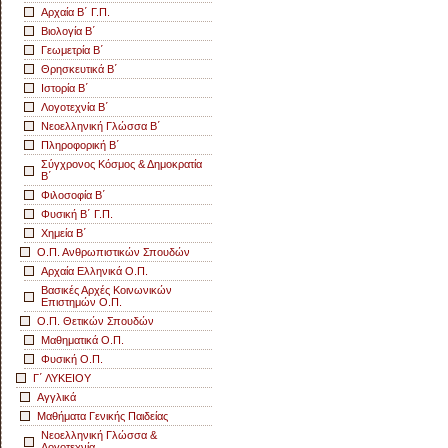
Αρχαία Β΄ Γ.Π.
Βιολογία Β΄
Γεωμετρία Β΄
Θρησκευτικά Β΄
Ιστορία Β΄
Λογοτεχνία Β΄
Νεοελληνική Γλώσσα Β΄
Πληροφορική Β΄
Σύγχρονος Κόσμος & Δημοκρατία
Β΄
Φιλοσοφία Β΄
Φυσική Β΄ Γ.Π.
Χημεία Β΄
Ο.Π. Ανθρωπιστικών Σπουδών
Αρχαία Ελληνικά Ο.Π.
Βασικές Αρχές Κοινωνικών
Επιστημών Ο.Π.
Ο.Π. Θετικών Σπουδών
Μαθηματικά Ο.Π.
Φυσική Ο.Π.
Γ΄ ΛΥΚΕΙΟΥ
Αγγλικά
Μαθήματα Γενικής Παιδείας
Νεοελληνική Γλώσσα &
Λογοτεχνία