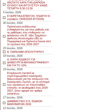
ΑΝΟΙΧΤΟ ΚΑΤΑ ΤΗΝ ΔΙΑΡΚΕΙΑ
ΙΟΥΛΙΟΥ ΚΑΙ ΑΥΓΟΥΣΤΟΥ ΚΑΘΕ
ΤΕΤΑΡΤΗ 8:30-13:30
4 Ιουλίου, 2026
ΕΞΑΙΡΕΤΙΚΑ ΕΠΕΙΓΟΝ: ΈΝΑΡΞΗ E-
γγραφών (30/6/2026-8/7/2026)
30 Ιουνίου, 2026
Πρόσκληση εκδήλωσης
ενδιαφέροντος για τους μαθητές και
τις μαθήτριες που επιθυμούν να
φοιτήσουν στη Β΄ τάξη Τμημάτων
Διεθνούς Απολυτηρίου (IB) σε
Πειραματικά και Πρότυπα Λύκεια από
το σχολικό έτος 2026-2027
23 Ιουνίου, 2026
Β. ΠΑΡΑΛΑΒΗ ΑΠΟΛΥΤΗΡΙΟΥ
19 Ιουνίου, 2026
Α. ΛΗΨΗ ΚΩΔΙΚΟΥ ΓΙΑ
ΔΗΜΙΟΥΡΓΙΑ ΜΗΧΑΝΟΓΡΑΦΙΚΟΥ
ΚΑΙ ΓΙΑ ΤΟ 10%
19 Ιουνίου, 2026
Ενημέρωση σχετικά με
συμπληρωματική προκήρυξη
διαγωνισμού για την εισαγωγή στις
Στρατιωτικές Σχολές, με το σύστημα
των εξετάσεων σε πανελλαδικό
επίπεδο, το ακαδημαϊκό έτος 2026-
2027, όσον αφορά τον αριθμό
εισακτέων.
17 Ιουνίου, 2026
ΔΙΑΒΙΒΑΣΤΙΚΟ Ε.Κ. ΕΙΔΙΚΩΝ
ΜΑΘΗΜΑΤΩΝ 2026
12 Ιουνίου, 2026