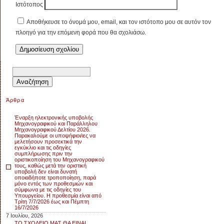
Ιστότοπος
Αποθήκευσε το όνομά μου, email, και τον ιστότοπο μου σε αυτόν τον
πλοηγό για την επόμενη φορά που θα σχολιάσω.
Αναζήτηση
για:
Άρθρα
Έναρξη ηλεκτρονικής υποβολής
Μηχανογραφικού και Παράλληλου
Μηχανογραφικού Δελτίου 2026.
Παρακαλούμε οι υποψήφιοι/ιες να
μελετήσουν προσεκτικά την
εγκύκλιο και τις οδηγίες
συμπλήρωσης πριν την
οριστικοποίηση του Μηχανογραφικού
τους, καθώς μετά την οριστική
υποβολή δεν είναι δυνατή
οποιαδήποτε τροποποίηση, παρά
μόνο εντός των προθεσμιών και
σύμφωνα με τις οδηγίες του
Υπουργείου. Η προθεσμία είναι από
Τρίτη 7/7/2026 έως και Πέμπτη
16/7/2026
7 Ιουλίου, 2026
ΤΟ ΣΧΟΛΕΙΟ ΜΑΣ ΘΑ ΕΙΝΑΙ