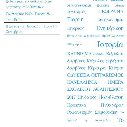
Ενδεικτικές εργασίες από τα
ΑΠΕΛΕΥΘΕΡΩΣΗ ΞΑΝΘΗΣ
Αίτηση
εργαστήρια δεξιοτήτων
Αγιασμός
ΓΕΩΓΡΑΦΙΑ
Το έπος του 1940 – Γιορτή 28
Γιορτή
Διαγωνισμός
Οκτωβρίου
Η Ξάνθη των Θρακών – Γιορτή 4
Ενημέρωση
Ιστορίας
Οκτωβρίου
Ενισχυτικής Διδασκαλίας
Ημέρα Σχολικού
Ιστορία
Αθλητισμού
ΚΑΠΝΙΣΜΑ
Κάρολος
ΚΕΦΙΑΠ
δαρβίνος
Κάρολος ροβέρτος
δαρβίνος
Κέρκυρα
Κύπρος
ΟΔΥΣΣΕΙΑ
ΟΣΤΡΑΚΙΣΜΟΣ
ΠΑΝΕΛΛΗΝΙΑ ΗΜΕΡΑ
ΣΧΟΛΙΚΟΥ ΑΘΛΗΤΙΣΜΟΥ
Παρέλαση
2017
Πίνδαρος
Πρακτικά
Πυθαγόρας
Ρομαντισμός
Σαμοθράκη
Το
Το
Χρονικό της Δικτατορίας