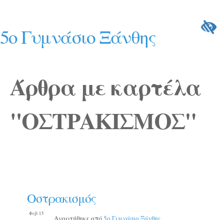
5ο Γυμνάσιο Ξάνθης
Άρθρα με καρτέλα
"ΟΣΤΡΑΚΙΣΜΟΣ"
Οστρακισμός
Φεβ 15
Αναρτήθηκε από
5o Γυμνάσιο Ξάνθης
.