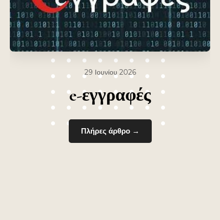
26 Ιουνίου 2026
Έντυπα Εγγραφής Α΄
Τάξης – Επικαιροποίησης
στοιχείων Β΄ και Γ΄ τάξης
Πλήρες άρθρο →