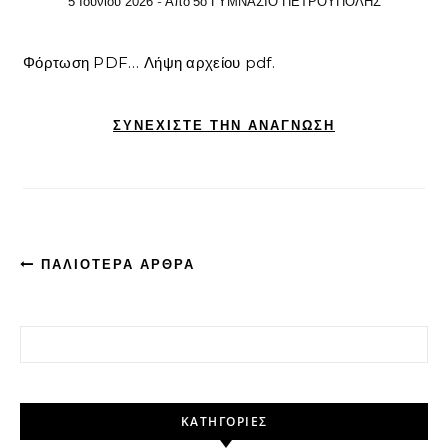
- Από
5 Ιουνίου 2026
5ο ΓΥΜΝΑΣΙΟ ΠΕΤΡΟΥΠΟΛΗΣ
Φόρτωση PDF… Λήψη αρχείου pdf.
ΣΥΝΕΧΊΣΤΕ ΤΗΝ ΑΝΆΓΝΩΣΗ
ΠΑΛΙΌΤΕΡΑ ΆΡΘΡΑ
Αναζήτηση για:
KΑΤΗΓΟΡΊΕΣ