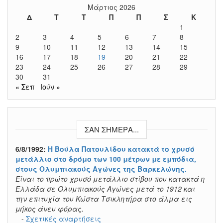
Μάρτιος 2026
Δ
Τ
Τ
Π
Π
Σ
Κ
1
2
3
4
5
6
7
8
9
10
11
12
13
14
15
16
17
18
19
20
21
22
23
24
25
26
27
28
29
30
31
« Σεπ
Ιούν »
ΣΑΝ ΣΉΜΕΡΑ...
6/8/1992:
Η Βούλα Πατουλίδου κατακτά το χρυσό
μετάλλιο στο δρόμο των 100 μέτρων με εμπόδια,
στους Ολυμπιακούς Αγώνες της Βαρκελώνης.
Είναι το πρώτο χρυσό μετάλλιο στίβου που κατακτά η
Ελλάδα σε Ολυμπιακούς Αγώνες μετά το 1912 και
την επιτυχία του Κώστα Τσικλητήρα στο άλμα εις
μήκος άνευ φόρας.
-
Σχετικές αναρτήσεις