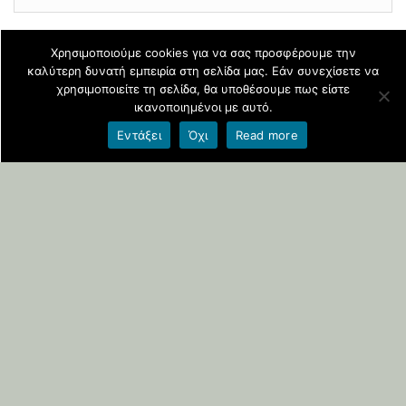
Χρησιμοποιούμε cookies για να σας προσφέρουμε την
καλύτερη δυνατή εμπειρία στη σελίδα μας. Εάν συνεχίσετε να
Φιλοξενείται στο
blogs.sch.gr
|
Θέμα βασισμένο στο
χρησιμοποιείτε τη σελίδα, θα υποθέσουμε πως είστε
Head Blog
ικανοποιημένοι με αυτό.
Εντάξει
Όχι
Read more
Όροι χρήσης blogs.sch.gr
|
Δήλωση προσβασιμότητας