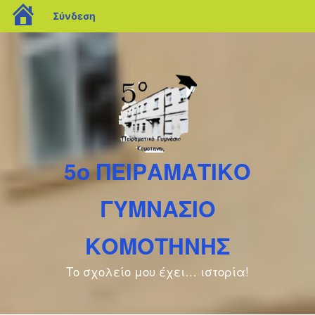
blogs.sch.gr
Σύνδεση
5ο ΠΕΙΡΑΜΑΤΙΚΟ
ΓΥΜΝΑΣΙΟ
ΚΟΜΟΤΗΝΗΣ
Το σχολείο μου έχει… ιστορία!