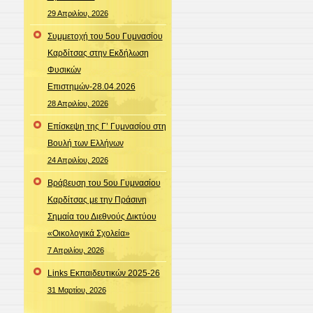
29 Απριλίου, 2026
Συμμετοχή του 5ου Γυμνασίου
Καρδίτσας στην Εκδήλωση
Φυσικών
Επιστημών-28.04.2026
28 Απριλίου, 2026
Επίσκεψη της Γ’ Γυμνασίου στη
Βουλή των Ελλήνων
24 Απριλίου, 2026
Βράβευση του 5ου Γυμνασίου
Καρδίτσας με την Πράσινη
Σημαία του Διεθνούς Δικτύου
«Οικολογικά Σχολεία»
7 Απριλίου, 2026
Links Εκπαιδευτικών 2025-26
31 Μαρτίου, 2026