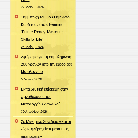
27 Μαΐου, 2026
Συμμετοχή του 5ου Γυμνασίου
Καρδίτσας στο eTwinning
“Future-Ready: Mastering
Skills for Life”
24 Μαΐου, 2026
Αφιέρωμα για τη συμπλήρωση
200 χρόνων από την έξοδο του
Μεσολογγίου
5 Μαΐου, 2026
Εκπαιδευτική επίσκεψη στην
λιμνοθάλασσα του
Μεσολογγίου-Αιτωλικού
30 Απριλίου, 2026
2ο Μαθητικό Συνέδριο «Καί οἱ
λέξεις φλέβες είναι-μέσα τους
αίμα κυλάει»