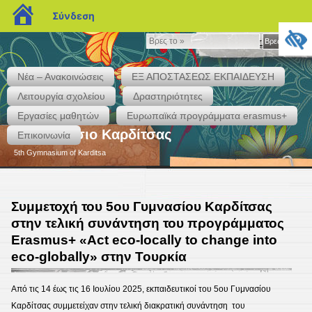
blogs.sch.gr
Σύνδεση
Βρες
Βρες το »
το
»
Νέα – Ανακοινώσεις
ΕΞ ΑΠΟΣΤΑΣΕΩΣ ΕΚΠΑΙΔΕΥΣΗ
Λειτουργία σχολείου
Δραστηριότητες
Εργασίες μαθητών
Eυρωπαϊκά προγράμματα erasmus+
5ο Γυμνάσιο Καρδίτσας
Επικοινωνία
5th Gymnasium of Karditsa
Συμμετοχή του 5ου Γυμνασίου Καρδίτσας
στην τελική συνάντηση του προγράμματος
Erasmus+ «Act eco-locally to change into
eco-globally» στην Τουρκία
Από τις 14 έως τις 16 Ιουλίου 2025, εκπαιδευτικοί του 5ου Γυμνασίου
Καρδίτσας συμμετείχαν στην τελική διακρατική συνάντηση του