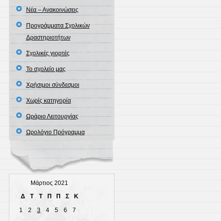
Νέα – Ανακοινώσεις
Προγράμματα Σχολικών
Δραστηριοτήτων
Σχολικές γιορτές
Το σχολείο μας
Χρήσιμοι σύνδεσμοι
Χωρίς κατηγορία
Ωράριο Λειτουργίας
Ωρολόγιο Πρόγραμμα
Μάρτιος 2021
Δ
Τ
Τ
Π
Π
Σ
Κ
1
2
3
4
5
6
7