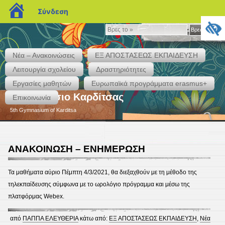
blogs.sch.gr
Σύνδεση
Βρες
Βρες το »
το
»
Νέα – Ανακοινώσεις
ΕΞ ΑΠΟΣΤΑΣΕΩΣ ΕΚΠΑΙΔΕΥΣΗ
Λειτουργία σχολείου
Δραστηριότητες
Εργασίες μαθητών
Eυρωπαϊκά προγράμματα erasmus+
5ο Γυμνάσιο Καρδίτσας
Επικοινωνία
5th Gymnasium of Karditsa
ΑΝΑΚΟΙΝΩΣΗ – ΕΝΗΜΕΡΩΣΗ
Τα μαθήματα αύριο Πέμπτη 4/3/2021, θα διεξαχθούν με τη μέθοδο της
τηλεκπαίδευσης σύμφωνα με το ωρολόγιο πρόγραμμα και μέσω της
πλατφόρμας Webex.
από
ΠΑΠΠΑ ΕΛΕΥΘΕΡΙΑ
κάτω από:
ΕΞ ΑΠΟΣΤΑΣΕΩΣ ΕΚΠΑΙΔΕΥΣΗ
,
Νέα