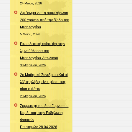
24 Μαΐου, 2026
Αφιέρωμα για τη συμπλήρωση
200 χρόνων από την έξοδο του
Μεσολογγίου
5 Μαΐου, 2026
Εκπαιδευτική επίσκεψη στην
λιμνοθάλασσα του
Μεσολογγίου-Αιτωλικού
30 Απριλίου, 2026
2ο Μαθητικό Συνέδριο «Καί οἱ
λέξεις φλέβες είναι-μέσα τους
αίμα κυλάει»
29 Απριλίου, 2026
Συμμετοχή του 5ου Γυμνασίου
Καρδίτσας στην Εκδήλωση
Φυσικών
Επιστημών-28.04.2026