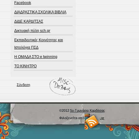
Facebook
ΔΙΑΔΡΑΣΤΙΚΑ ΣΧΟΛΙΚΑ ΒΙΒΛΙΑ
ΔΙΔΕ ΚΑΡΔΙΤΣΑΣ
Δικτυακή πύλη sch.gr
Εκπαιδευτικές Κοινότητες και
Ιστολόγια ΠΣΔ
Η ΟΜΑΔΑ ΣΤΟ e twinning
ΤΟ ΚΙΝΗΤΡΟ
Σύνδεση
©2012
5ο Γυμνάσιο Καρδίτσας
Φιλοξενείται από
Blogs.sch.gr