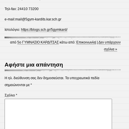
Τηλ-fax: 24410 73200
e-mail:mail@5gym-kardits.kar.sch.gr
Ιστολόγιο:
https://blogs.sch.gr/5gymkard/
από
5ο ΓΥΜΝΑΣΙΟ ΚΑΡΔΙΤΣΑΣ
κάτω από:
Επικοινωνία
| |
Δεν υπάρχουν
σχόλια »
Αφήστε μια απάντηση
Η ηλ. διεύθυνση σας δεν δημοσιεύεται.
Τα υποχρεωτικά πεδία
σημειώνονται με
*
Σχόλιο
*