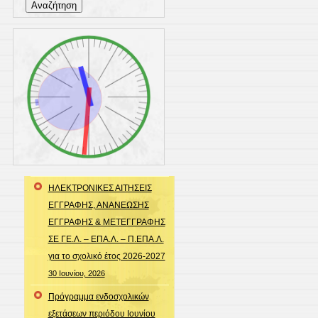
για:
ΗΛΕΚΤΡΟΝΙΚΕΣ ΑΙΤΗΣΕΙΣ
ΕΓΓΡΑΦΗΣ, ΑΝΑΝΕΩΣΗΣ
ΕΓΓΡΑΦΗΣ & ΜΕΤΕΓΓΡΑΦΗΣ
ΣΕ ΓΕ.Λ. – ΕΠΑ.Λ. – Π.ΕΠΑ.Λ.
για το σχολικό έτος 2026-2027
30 Ιουνίου, 2026
Πρόγραμμα ενδοσχολικών
εξετάσεων περιόδου Ιουνίου