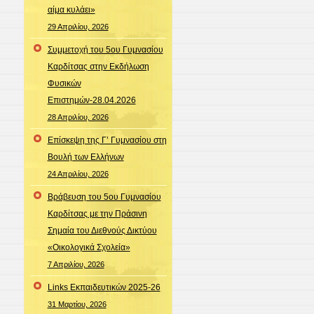
αίμα κυλάει»
29 Απριλίου, 2026
Συμμετοχή του 5ου Γυμνασίου
Καρδίτσας στην Εκδήλωση
Φυσικών
Επιστημών-28.04.2026
28 Απριλίου, 2026
Επίσκεψη της Γ’ Γυμνασίου στη
Βουλή των Ελλήνων
24 Απριλίου, 2026
Βράβευση του 5ου Γυμνασίου
Καρδίτσας με την Πράσινη
Σημαία του Διεθνούς Δικτύου
«Οικολογικά Σχολεία»
7 Απριλίου, 2026
Links Εκπαιδευτικών 2025-26
31 Μαρτίου, 2026