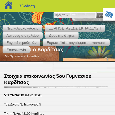
blogs.sch.gr
Σύνδεση
Βρες
Βρες το »
το
»
Νέα – Ανακοινώσεις
ΕΞ ΑΠΟΣΤΑΣΕΩΣ ΕΚΠΑΙΔΕΥΣΗ
Λειτουργία σχολείου
Δραστηριότητες
Εργασίες μαθητών
Eυρωπαϊκά προγράμματα erasmus+
5ο Γυμνάσιο Καρδίτσας
Επικοινωνία
5th Gymnasium of Karditsa
Στοιχεία επικοινωνίας 5ου Γυμνασίου
Καρδίτσας
ο
5
ΓΥΜΝΑΣΙΟ ΚΑΡΔΙΤΣΑΣ
Ταχ. Δ/νση: Ν. Τεμπονέρα 5
Τ.Κ. – Πόλη: 43100 Καρδίτσα