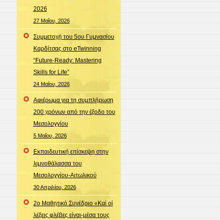
2026
27 Μαΐου, 2026
Συμμετοχή του 5ου Γυμνασίου
Καρδίτσας στο eTwinning
“Future-Ready: Mastering
Skills for Life”
24 Μαΐου, 2026
Αφιέρωμα για τη συμπλήρωση
200 χρόνων από την έξοδο του
Μεσολογγίου
5 Μαΐου, 2026
Εκπαιδευτική επίσκεψη στην
λιμνοθάλασσα του
Μεσολογγίου-Αιτωλικού
30 Απριλίου, 2026
2ο Μαθητικό Συνέδριο «Καί οἱ
λέξεις φλέβες είναι-μέσα τους