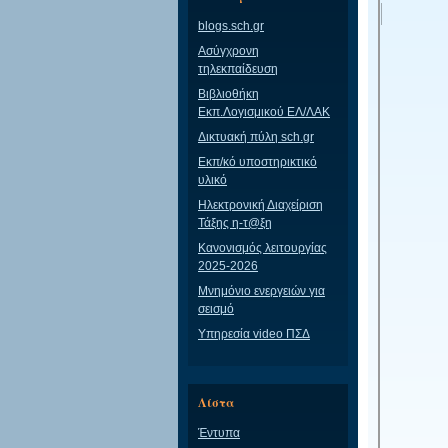
blogs.sch.gr
Ασύγχρονη
τηλεκπαίδευση
Βιβλιοθήκη
Εκπ.Λογισμικού ΕΛ/ΛΑΚ
Δικτυακή πύλη sch.gr
Εκπ/κό υποστηρικτικό
υλικό
Ηλεκτρονική Διαχείριση
Τάξης η-τ@ξη
Κανονισμός λειτουργίας
2025-2026
Μνημόνιο ενεργειών για
σεισμό
Υπηρεσία video ΠΣΔ
Λίστα
Έντυπα