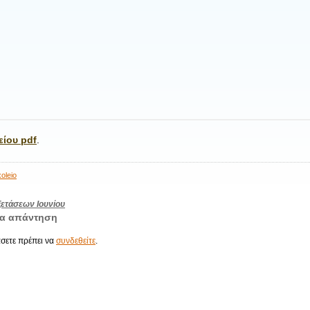
ίου pdf
.
oleio
η
ετάσεων Ιουνίου
ια απάντηση
άσετε πρέπει να
συνδεθείτε
.