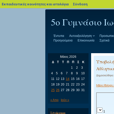
blogs.sch.gr
Εκπαιδευτικές κοινότητες και ιστολόγια
Σύνδεση
Προχωρήστε
στο
5ο Γυμνάσιο Ι
περιεχόμενο
Έντυπα
Αυτοαξιολόγηση
Προσωπικό
Προηγούμενα
Επικοινωνία
Σχετικά
Μάιος 2026
Υποβολή
Δ
Τ
Τ
Π
Π
Σ
Κ
Αθλητική
1
2
3
4
5
6
7
8
9
10
Δημοσιεύθηκε
11
12
13
14
15
16
17
18
19
20
21
22
23
24
https://blo
25
26
27
28
29
30
31
« Απρ
Ιούν »
Σύνδεσμοι