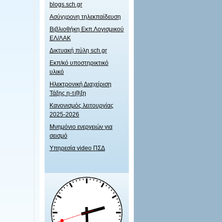
blogs.sch.gr
Ασύγχρονη τηλεκπαίδευση
Βιβλιοθήκη Εκπ.Λογισμικού
ΕΛ/ΛΑΚ
Δικτυακή πύλη sch.gr
Εκπ/κό υποστηρικτικό
υλικό
Ηλεκτρονική Διαχείριση
Τάξης η-τ@ξη
Κανονισμός λειτουργίας
2025-2026
Μνημόνιο ενεργειών για
σεισμό
Υπηρεσία video ΠΣΔ