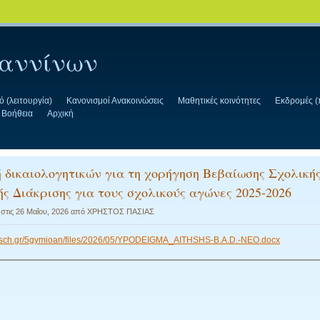
ωαννίνων
 (λειτουργία)
Κανονισμοί Ανακοινώσεις
Μαθητικές κοινότητες
Εκδρομές (
Βοήθεια
Αρχική
 δικαιολογητικών για τη χορήγηση Βεβαίωσης Σχολική
ς Διάκρισης για τους σχολικούς αγώνες 2025-2026
 στις
26 Μαΐου, 2026
από
ΧΡΗΣΤΟΣ ΠΑΣΙΑΣ
gs.sch.gr/5gymioan/files/2026/05/YPODEIGMA_AITHSHS-B.A.D.-NEO.docx