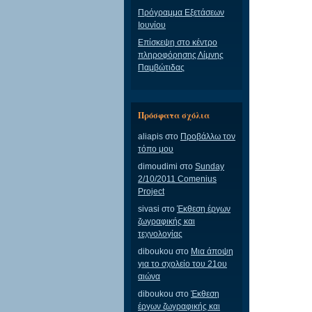
Πρόγραμμα Εξετάσεων
Ιουνίου
Επίσκεψη στο κέντρο
πληροφόρησης Λίμνης
Παμβώτιδας
Πρόσφατα σχόλια
aliapis
στο
Προβάλλω τον
τόπο μου
dimoudimi
στο
Sunday
2/10/2011 Comenius
Project
sivasi
στο
Έκθεση έργων
ζωγραφικής και
τεχνολογίας
diboukou
στο
Μια άποψη
για το σχολείο του 21ου
αιώνα
diboukou
στο
Έκθεση
έργων ζωγραφικής και