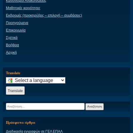
Κανονισμοί Ανακοινώσεις
Μαθητικές κοινότητες
Εκδρομές (προκηρύξεις – επιλογή – συμβάσεις)
Προηγούμενα
Επικοινωνία
Σχετικά
Βοήθεια
Αρχική
Translate
Select
a
language
Translate
to
translate
Αναζήτηση
this
για:
page
Πρόσφατα άρθρα
Διαδικασία εγγραφών σε ΓΕΛ ΕΠΑΛ