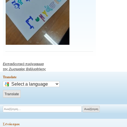
Πλοήγηση
Εκπαιδευτικό πρόγραμμα
της Ζωσιμαίας Βιβλιοθήκης
άρθρων
Translate
Select
a
language
Translate
to
translate
Αναζήτηση
this
για:
page
Σύνδεσμοι