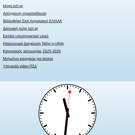
blogs.sch.gr
Ασύγχρονη τηλεκπαίδευση
Βιβλιοθήκη Εκπ.Λογισμικού ΕΛ/ΛΑΚ
Δικτυακή πύλη sch.gr
Εκπ/κό υποστηρικτικό υλικό
Ηλεκτρονική Διαχείριση Τάξης η-τ@ξη
Κανονισμός λειτουργίας 2025-2026
Μνημόνιο ενεργειών για σεισμό
Υπηρεσία video ΠΣΔ