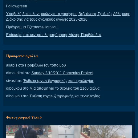
Followgreen
Υποβολή δικαιολογητικών για τη χορήγηση Βεβαίωσης Σχολικής Αθλητικής
Διάκρισης για τους σχολικούς αγώνες 2025-2026
Πρόγραμμα Εξετάσεων Ιουνίου
Επίσκεψη στο κέντρο πληροφόρησης Λίμνης Παμβώτιδας
Πρόσφατα σχόλια
aliapis
στο
Προβάλλω τον τόπο μου
dimoudimi
στο
Sunday 2/10/2011 Comenius Project
sivasi
στο
Έκθεση έργων ζωγραφικής και τεχνολογίας
diboukou
στο
Μια άποψη για το σχολείο του 21ου αιώνα
diboukou
στο
Έκθεση έργων ζωγραφικής και τεχνολογίας
Φωτογραφικό Υλικό