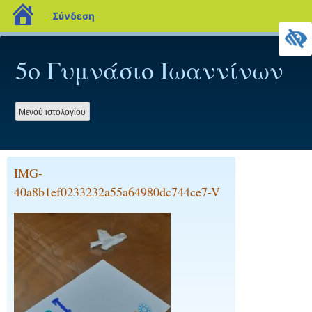
blogs.sch.gr
Σύνδεση
Προχωρήστε
στο
5ο Γυμνάσιο Ιωαννίνων
περιεχόμενο
Mενού ιστολογίου
IMG-
40a8b1ef0233232a55a64980dc744ce7-V