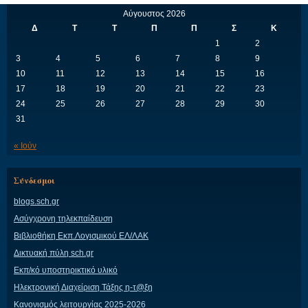
Αύγουστος 2026
Δ
Τ
Τ
Π
Π
Σ
Κ
1
2
3
4
5
6
7
8
9
10
11
12
13
14
15
16
17
18
19
20
21
22
23
24
25
26
27
28
29
30
31
« Ιούν
Σύνδεσμοι
blogs.sch.gr
Ασύγχρονη τηλεκπαίδευση
Βιβλιοθήκη Εκπ.Λογισμικού ΕΛ/ΛΑΚ
Δικτυακή πύλη sch.gr
Εκπ/κό υποστηρικτικό υλικό
Ηλεκτρονική Διαχείριση Τάξης η-τ@ξη
Κανονισμός λειτουργίας 2025-2026