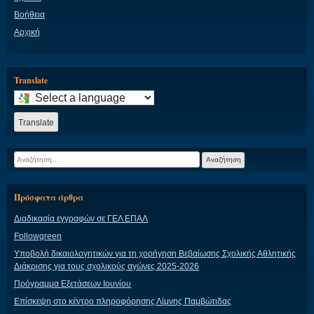
Βοήθεια
Αρχική
Translate
Select
a
language
Translate
to
translate
Αναζήτηση
this
για:
page
Πρόσφατα άρθρα
Διαδικασία εγγραφών σε ΓΕΛ ΕΠΑΛ
Followgreen
Υποβολή δικαιολογητικών για τη χορήγηση Βεβαίωσης Σχολικής Αθλητικής
Διάκρισης για τους σχολικούς αγώνες 2025-2026
Πρόγραμμα Εξετάσεων Ιουνίου
Επίσκεψη στο κέντρο πληροφόρησης Λίμνης Παμβώτιδας