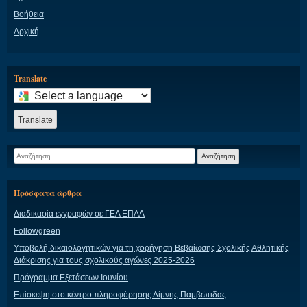
Βοήθεια
Αρχική
Translate
Select
a
language
Translate
to
translate
Αναζήτηση
this
για:
page
Πρόσφατα άρθρα
Διαδικασία εγγραφών σε ΓΕΛ ΕΠΑΛ
Followgreen
Υποβολή δικαιολογητικών για τη χορήγηση Βεβαίωσης Σχολικής Αθλητικής
Διάκρισης για τους σχολικούς αγώνες 2025-2026
Πρόγραμμα Εξετάσεων Ιουνίου
Επίσκεψη στο κέντρο πληροφόρησης Λίμνης Παμβώτιδας