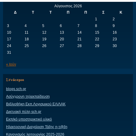
Αύγουστος 2026
Δ
Τ
Τ
Π
Π
Σ
Κ
1
2
3
4
5
6
7
8
9
10
11
12
13
14
15
16
17
18
19
20
21
22
23
24
25
26
27
28
29
30
31
« Ιούν
Σύνδεσμοι
blogs.sch.gr
Ασύγχρονη τηλεκπαίδευση
Βιβλιοθήκη Εκπ.Λογισμικού ΕΛ/ΛΑΚ
Δικτυακή πύλη sch.gr
Εκπ/κό υποστηρικτικό υλικό
Ηλεκτρονική Διαχείριση Τάξης η-τ@ξη
Κανονισμός λειτουργίας 2025-2026