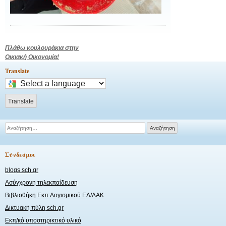
Πλοήγηση
Πλάθω κουλουράκια στην
Οικιακή Οικονομία!
άρθρων
Translate
Select
a
language
Translate
to
translate
Αναζήτηση
this
για:
page
Σύνδεσμοι
blogs.sch.gr
Ασύγχρονη τηλεκπαίδευση
Βιβλιοθήκη Εκπ.Λογισμικού ΕΛ/ΛΑΚ
Δικτυακή πύλη sch.gr
Εκπ/κό υποστηρικτικό υλικό