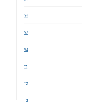
Β2
Β3
Β4
Γ1
Γ2
Γ3