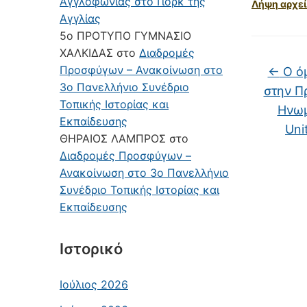
Αγγλοφωνίας στο Γιορκ της
Λήψη αρχεί
Αγγλίας
5ο ΠΡΟΤΥΠΟ ΓΥΜΝΑΣΙΟ
ΧΑΛΚΙΔΑΣ
στο
Διαδρομές
Προσφύγων – Ανακοίνωση στο
←
Ο όμ
3ο Πανελλήνιο Συνέδριο
στην Π
Τοπικής Ιστορίας και
Ηνωμ
Εκπαίδευσης
Uni
ΘΗΡΑΙΟΣ ΛΑΜΠΡΟΣ
στο
Διαδρομές Προσφύγων –
Ανακοίνωση στο 3ο Πανελλήνιο
Συνέδριο Τοπικής Ιστορίας και
Εκπαίδευσης
Ιστορικό
Ιούλιος 2026