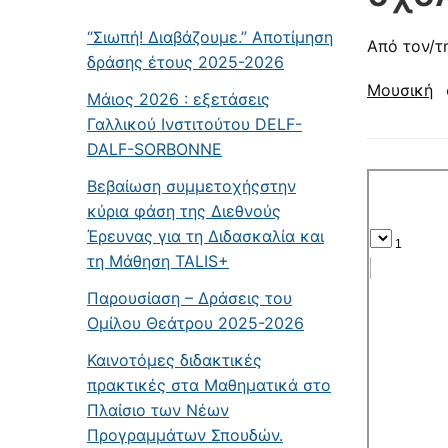
“Σιωπή! Διαβάζουμε.” Αποτίμηση
Από τον/τ
δράσης έτους 2025-2026
Μουσική
Μάιος 2026 : εξετάσεις
Γαλλικού Ινστιτούτου DELF-
DALF-SORBONNE
Βεβαίωση συμμετοχήςστην
κύρια φάση της Διεθνούς
Έρευνας για τη Διδασκαλία και
τη Μάθηση TALIS+
Παρουσίαση – Δράσεις του
Ομίλου Θεάτρου 2025-2026
Καινοτόμες διδακτικές
πρακτικές στα Μαθηματικά στο
Πλαίσιο των Νέων
Προγραμμάτων Σπουδών.