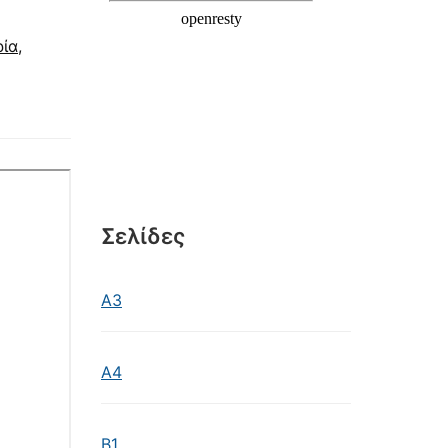
ρία
,
Σελίδες
Α3
Α4
Β1