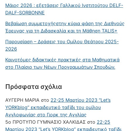
Μάιος 2026 : εξετάσεις Γαλλικού Ινστιτούτου DELF-
DALF-SORBONNE
Βεβαίωση συμμετοχήςστην κύρια φάση της Διεθνούς
Έρευνας για τη Διδασκαλία και τη Μάθηση TALIS+
Παρουσίαση – Δράσεις του Ομίλου Θεάτρου 2025-
2026
Καινοτόμες διδακτικές πρακτικές στα Μαθηματικά
στο Πλαίσιο των Νέων Προγραμμάτων Σπουδών.
Πρόσφατα σχόλια
ΑΥΓΕΡΗ ΜΑΡΙΑ
στο
22-25 Μαρτίου 2023 “Let’s
YORKblog” εκπαιδευτικό ταξίδι του ομίλου
Αγγλοφωνίας στο Γιορκ της Αγγλίας
5ο ΠΡΟΤΥΠΟ ΓΥΜΝΑΣΙΟ ΧΑΛΚΙΔΑΣ
στο
22-25
Μαρτίου 2023 “Let’s YORKblog” εκπαιδευτικό ταξίδι