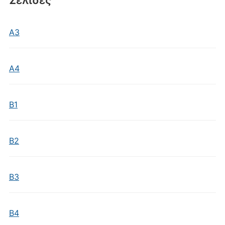
Σελίδες
Α3
Α4
Β1
Β2
Β3
Β4