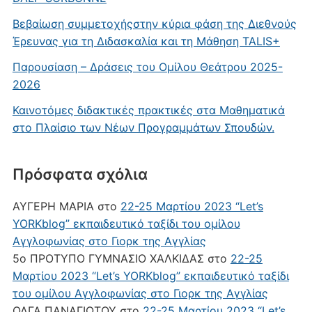
Βεβαίωση συμμετοχήςστην κύρια φάση της Διεθνούς
Έρευνας για τη Διδασκαλία και τη Μάθηση TALIS+
Παρουσίαση – Δράσεις του Ομίλου Θεάτρου 2025-
2026
Καινοτόμες διδακτικές πρακτικές στα Μαθηματικά
στο Πλαίσιο των Νέων Προγραμμάτων Σπουδών.
Πρόσφατα σχόλια
ΑΥΓΕΡΗ ΜΑΡΙΑ
στο
22-25 Μαρτίου 2023 “Let’s
YORKblog” εκπαιδευτικό ταξίδι του ομίλου
Αγγλοφωνίας στο Γιορκ της Αγγλίας
5ο ΠΡΟΤΥΠΟ ΓΥΜΝΑΣΙΟ ΧΑΛΚΙΔΑΣ
στο
22-25
Μαρτίου 2023 “Let’s YORKblog” εκπαιδευτικό ταξίδι
του ομίλου Αγγλοφωνίας στο Γιορκ της Αγγλίας
ΟΛΓΑ ΠΑΝΑΓΙΩΤΟΥ
στο
22-25 Μαρτίου 2023 “Let’s