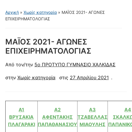
μενού
για
Αρχική
»
Χωρίς κατηγορία
»
ΜΑΪΟΣ 2021- ΑΓΩΝΕΣ
κινητά
ΕΠΙΧΕΙΡΗΜΑΤΟΛΟΓΙΑΣ
ΜΑΪΟΣ 2021- ΑΓΩΝΕΣ
ΕΠΙΧΕΙΡΗΜΑΤΟΛΟΓΙΑΣ
Από τον/την
5ο ΠΡΟΤΥΠΟ ΓΥΜΝΑΣΙΟ ΧΑΛΚΙΔΑΣ
στην
Χωρίς κατηγορία
στις
27 Απριλίου 2021
.
Α1
Α2
Α3
Α4
ΒΡΥΣΑΚΙΑ
ΑΦΕΝΤΑΚΗΣ
ΤΖΑΒΕΛΛΑΣ
ΣΚΑΛΚ
ΠΛΑΓΑΡΑΚΙ
ΠΑΠΑΘΑΝΑΣΙΟΥ
ΜΙΑΟΥΛΗΣ
ΠΑΠΑΝΙΚ