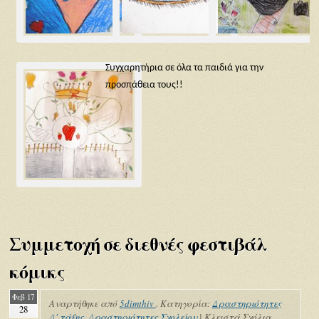
Συγχαρητήρια σε όλα τα παιδιά για την
προσπάθεια τους!!
Συμμετοχή σε διεθνές φεστιβάλ
κόμικς
Φεβ 17
Αναρτήθηκε από
5dimthiv
. Κατηγορία:
Δραστηριότητες
28
Δ' τάξης
,
Δραστηριότητες Σχολείου
|
Κλειστά Σχόλια