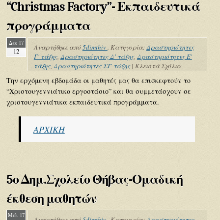
“Christmas Factory”- Εκπαιδευτικά
προγράμματα
Δεκ 17
Αναρτήθηκε από
5dimthiv
. Κατηγορία:
Δραστηριότητες
12
Γ' τάξης
,
Δραστηριότητες Δ' τάξης
,
Δραστηριότητες Ε'
τάξης
,
Δραστηριότητες ΣΤ' τάξης
|
Κλειστά Σχόλια
Την ερχόμενη εβδομάδα οι μαθητές μας θα επισκεφτούν το
“Χριστουγεννιάτικο εργοστάσιο” και θα συμμετάσχουν σε
χριστουγεννιάτικα εκπαιδευτικά προγράμματα.
ΑΡΧΙΚΗ
5ο Δημ.Σχολείο Θήβας-Ομαδική
έκθεση μαθητών
Μάι 17
Αναρτήθηκε από
5dimthiv
. Κατηγορία:
Δραστηριότητες