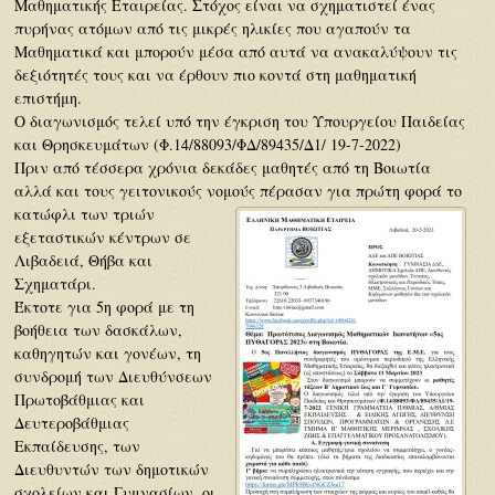
Μαθηματικής Εταιρείας. Στόχος είναι να σχηματιστεί ένας
πυρήνας ατόμων από τις μικρές ηλικίες που αγαπούν τα
Μαθηματικά και μπορούν μέσα από αυτά να ανακαλύψουν τις
δεξιότητές τους και να έρθουν πιο κοντά στη μαθηματική
επιστήμη.
Ο διαγωνισμός τελεί υπό την έγκριση του Υπουργείου Παιδείας
και Θρησκευμάτων (Φ.14/88093/ΦΔ/89435/Δ1/ 19-7-2022)
Πριν από τέσσερα χρόνια δεκάδες μαθητές από τη Βοιωτία
αλλά και τους γειτονικούς νομούς πέρασαν για πρώτη
φορά το
κατώφλι των τριών
εξεταστικών κέντρων σε
Λιβαδειά, Θήβα και
Σχηματάρι.
Έκτοτε για 5η φορά με τη
βοήθεια των δασκάλων,
καθηγητών και γονέων, τη
συνδρομή των Διευθύνσεων
Πρωτοβάθμιας και
Δευτεροβάθμιας
Εκπαίδευσης, των
Διευθυντών των δημοτικών
σχολείων και Γυμνασίων, οι