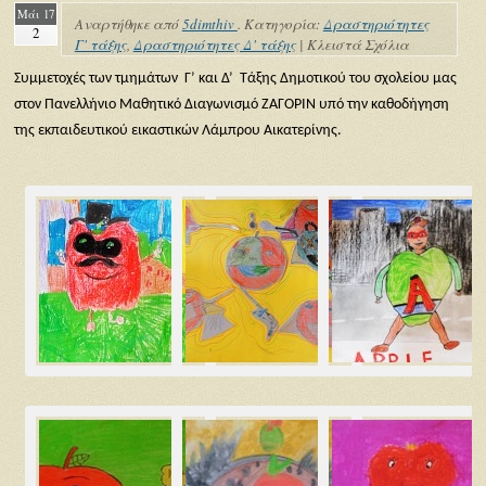
Μάι 17
Αναρτήθηκε από
5dimthiv
. Κατηγορία:
Δραστηριότητες
2
Γ' τάξης
,
Δραστηριότητες Δ' τάξης
|
Κλειστά Σχόλια
Συμμετοχές των τμημάτων Γ’ και Δ’ Τάξης Δημοτικού του σχολείου μας
στον Πανελλήνιο Μαθητικό Διαγωνισμό ΖΑΓΟΡΙΝ υπό την καθοδήγηση
της εκπαιδευτικού εικαστικών Λάμπρου Αικατερίνης.