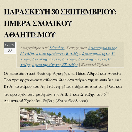
ΠΑΡΑΣΚΕΥΗ 30 ΣΕΠΤΕΜΒΡΙΟΥ:
ΗΜΕΡΑ ΣΧΟΛΙΚΟΥ
ΑΘΛΗΤΙΣΜΟΥ
Σεπ 22
Αναρτήθηκε από
5dimthiv
. Κατηγορία:
Δραστηριότητες
30
Α' τάξης
,
Δραστηριότητες Β' τάξης
,
Δραστηριότητες Γ'
τάξης
,
Δραστηριότητες Δ' τάξης
,
Δραστηριότητες Ε'
τάξης
,
Δραστηριότητες ΣΤ' τάξης
|
Κλειστά Σχόλια
Οι εκπαιδευτικοί Φυσικής Αγωγής κ.κ. Πόκα Αθηνά και Λουκία
Τσάπρα οργάνωσαν αθλοπαιδιές στο πάρκο της συνοικίας μας.
Έτσι, το πάρκο του Αη Γιάννη γέμισε σήμερα από τα γέλια και
ου
τις κραυγές των μαθητών της Α,Β, Γ και Δ τάξης του 5
Δημοτικού Σχολείου Θήβας (Άγιοι Θεόδωροι)