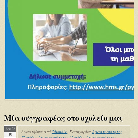
Μία συγγραφέας στο σχολείο μας
Δεκ 22
Αναρτήθηκε από
5dimthiv
. Κατηγορία:
Δραστηριότητες
10
Γ' τάξης
,
Δραστηριότητες Δ' τάξης
,
Δραστηριότητες