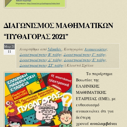
ΔΙΑΓΩΝΙΣΜΟΣ ΜΑΘΗΜΑΤΙΚΩΝ
“ΠΥΘΑΓΟΡΑΣ 2021”
Μαρ 21
Αναρτήθηκε από
5dimthiv
. Κατηγορία:
Ανακοινώσεις
,
11
Δραστηριότητες Β' τάξης
,
Δραστηριότητες Γ' τάξης
,
Δραστηριότητες Δ' τάξης
,
Δραστηριότητες Ε' τάξης
,
Δραστηριότητες ΣΤ' τάξης
|
Κλειστά Σχόλια
Το παράρτημα
Βοιωτίας της
ΕΛΛΗΝΙΚΗΣ
ΜΑΘΗΜΑΤΙΚΗΣ
ΕΤΑΙΡΕΙΑΣ (ΕΜΕ), με
ενθουσιασμό
ανακοινώνει ότι για
δεύτερη
αναλαμβάνει
χρονιά