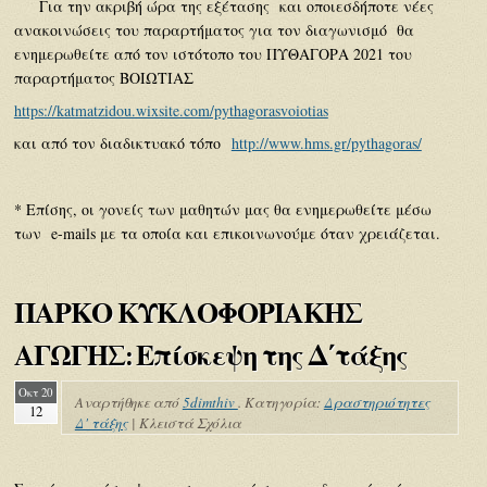
Για την ακριβή ώρα της εξέτασης και οποιεσδήποτε νέες
ανακοινώσεις του παραρτήματος για τον διαγωνισμό θα
ενημερωθείτε από τον ιστότοπο του ΠΥΘΑΓΟΡΑ 2021 του
παραρτήματος ΒΟΙΩΤΙΑΣ
https://katmatzidou.wixsite.com/pythagorasvoiotias
και από τον διαδικτυακό τόπο
http://www.hms.gr/pythagoras/
* Επίσης, οι γονείς των μαθητών μας θα ενημερωθείτε μέσω
των e-mails με τα οποία και επικοινωνούμε όταν χρειάζεται.
ΠΑΡΚΟ ΚΥΚΛΟΦΟΡΙΑΚΗΣ
ΑΓΩΓΗΣ: Επίσκεψη της Δ΄τάξης
Οκτ 20
Αναρτήθηκε από
5dimthiv
. Κατηγορία:
Δραστηριότητες
12
Δ' τάξης
|
Κλειστά Σχόλια