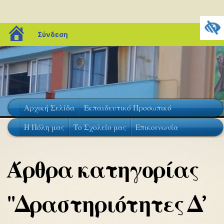
blogs.sch.gr
Σύνδεση
Αρχική Σελίδα
Eκπαιδευτικό Προσωπικό
H Πόλη μας
Tο Σχολείο μας
Επικοινωνία
Άρθρα κατηγορίας
"Δραστηριότητες Δ’