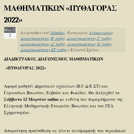
ΜΑΘΗΜΑΤΙΚΩΝ «ΠΥΘΑΓΟΡΑΣ
2022»
Μαρ 22
Αναρτήθηκε από
5dimthiv
. Κατηγορία:
Ανακοινώσεις
,
2
Δραστηριότητες Β' τάξης
,
Δραστηριότητες Γ' τάξης
,
Δραστηριότητες Δ' τάξης
,
Δραστηριότητες Ε' τάξης
,
Δραστηριότητες ΣΤ' τάξης
|
Κλειστά Σχόλια
ΔΙΑΔΙΚΤΥΑΚΟΣ ΔΙΑΓΩΝΙΣΜΟΣ ΜΑΘΗΜΑΤΙΚΩΝ
«ΠΥΘΑΓΟΡΑΣ 2022»
Αφορά μαθητές Δημοτικών σχολείων (Β-Γ-Δ-Ε-ΣΤ) και
Γυμνασίων Βοιωτίας, Ευβοίας και Φωκίδας. Θα διεξαχθεί το
Σάββατο 12 Μαρτίου online
με ευθύνη του παραρτήματος της
Ελληνικής Μαθηματικής Εταιρείας Βοιωτίας και του ΓΕΛ
Σχηματαρίου .
Απαραίτητη προϋπόθεση να γίνετε συνδρομητής του περιοδικού