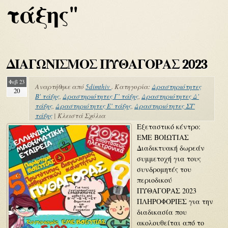
τάξης"
ΔΙΑΓΩΝΙΣΜΟΣ ΠΥΘΑΓΟΡΑΣ 2023
Φεβ 23
Αναρτήθηκε από
5dimthiv
. Κατηγορία:
Δραστηριότητες
20
Β' τάξης
,
Δραστηριότητες Γ' τάξης
,
Δραστηριότητες Δ'
τάξης
,
Δραστηριότητες Ε' τάξης
,
Δραστηριότητες ΣΤ'
τάξης
|
Κλειστά Σχόλια
Εξεταστικό κέντρο:
ΕΜΕ ΒΟΙΩΤΙΑΣ
Διαδικτυακή δωρεάν
συμμετοχή για τους
συνδρομητές του
περιοδικού
ΠΥΘΑΓΟΡΑΣ 2023
ΠΛΗΡΟΦΟΡΙΕΣ για την
διαδικασία που
ακολουθείται από το