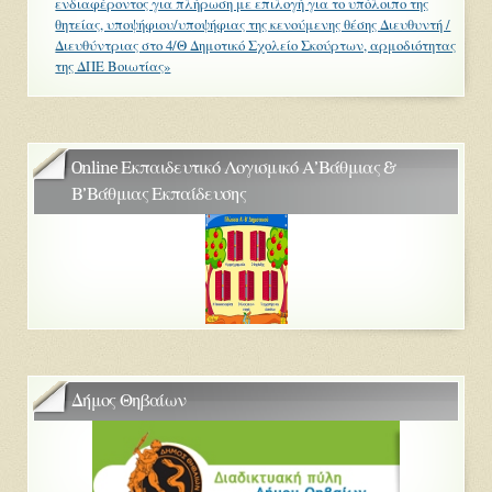
ενδιαφέροντος για πλήρωση με επιλογή για το υπόλοιπο της
θητείας, υποψήφιου/υποψήφιας της κενούμενης θέσης Διευθυντή /
Διευθύντριας στο 4/Θ Δημοτικό Σχολείο Σκούρτων, αρμοδιότητας
της ΔΠΕ Βοιωτίας»
Online Εκπαιδευτικό Λογισμικό Α’Βάθμιας &
Β’Βάθμιας Εκπαίδευσης
Δήμος Θηβαίων