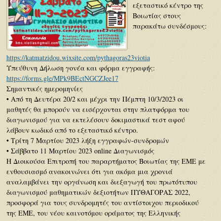
εξεταστικό κέντρο της
Βοιωτίας στους
παρακάτω συνδέσμους:
https://katmatzidou.wixsite.com/pythagoras23viotia
Υπεύθυνη Δήλωση γονέα και φόρμα εγγραφής:
https://forms.gle/MPk9BEctNGCZJee17
Σημαντικές ημερομηνίες
• Από τη Δευτέρα 20/2 και μέχρι την Πέμπτη 10/3/2023 οι
μαθητές θα μπορούν να εισέρχονται στην πλατφόρμα του
διαγωνισμού για να εκτελέσουν δοκιμαστικά τεστ αφού
λάβουν κωδικό από το εξεταστικό κέντρο.
• Τρίτη 7 Μαρτίου 2023 λήξη εγγραφών-συνδρομών
• Σάββατο 11 Μαρτίου 2023 online Διαγωνισμός
Η Διοικούσα Επιτροπή του παραρτήματος Βοιωτίας της ΕΜΕ με
ενθουσιασμό ανακοινώνει ότι για ακόμα μια χρονιά
αναλαμβάνει την οργάνωση και διεξαγωγή του πρωτότυπου
διαγωνισμού μαθηματικών δεξιοτήτων ΠΥΘΑΓΟΡΑΣ 2022,
προσφορά για τους συνδρομητές του αντίστοιχου περιοδικού
της ΕΜΕ, του νέου καινοτόμου οράματος της Ελληνικής