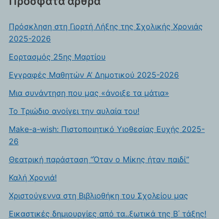
Πρόσφατα άρθρα
Πρόσκληση στη Γιορτή Λήξης της Σχολικής Χρονιάς
2025-2026
Eορτασμός 25ης Μαρτίου
Εγγραφές Μαθητών Α’ Δημοτικού 2025-2026
Μια συνάντηση που μας «άνοιξε τα μάτια»
To Tριώδιο ανοίγει την αυλαία του!
Make-a-wish: Πιστοποιητικό Υιοθεσίας Ευχής 2025-
26
Θεατρική παράσταση “Όταν ο Μίκης ήταν παιδί”
Καλή Χρονιά!
Xριστούγεννα στη Βιβλιοθήκη του Σχολείου μας
Εικαστικές δημιουργίες από τα..ξωτικά της Β΄ τάξης!