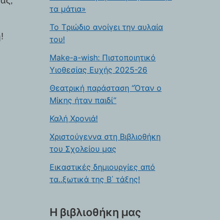
ας,
τα μάτια»
To Tριώδιο ανοίγει την αυλαία
!
του!
Make-a-wish: Πιστοποιητικό
Υιοθεσίας Ευχής 2025-26
Θεατρική παράσταση “Όταν ο
Μίκης ήταν παιδί”
Καλή Χρονιά!
Xριστούγεννα στη Βιβλιοθήκη
του Σχολείου μας
Εικαστικές δημιουργίες από
τα..ξωτικά της Β΄ τάξης!
Η βιβλιοθήκη μας