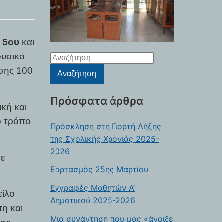
υ
5ου
και
ουσικό
Αναζήτηση
για:
σης 100
Αναζήτηση
Πρόσφατα άρθρα
ική και
ο τρόπο
Πρόσκληση στη Γιορτή Λήξης
της Σχολικής Χρονιάς 2025-
2026
σε
Eορτασμός 25ης Μαρτίου
Εγγραφές Μαθητών Α’
είλο
Δημοτικού 2025-2026
πη και
Μια συνάντηση που μας «άνοιξε