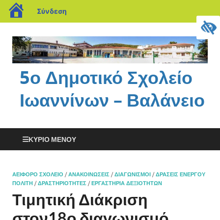
Σύνδεση
5ο Δημοτικό Σχολείο
Ιωαννίνων – Βαλάνειο
ΚΎΡΙΟ ΜΕΝΟΎ
ΑΕΙΦΌΡΟ ΣΧΟΛΕΊΟ
/
ΑΝΑΚΟΙΝΏΣΕΙΣ
/
ΔΙΑΓΩΝΙΣΜΟΊ
/
ΔΡΆΣΕΙΣ ΕΝΕΡΓΟΎ
ΠΟΛΊΤΗ
/
ΔΡΑΣΤΗΡΙΌΤΗΤΕΣ
/
ΕΡΓΑΣΤΉΡΙΑ ΔΕΞΙΟΤΉΤΩΝ
Τιμητική Διάκριση
στον18ο διαγωνισμό