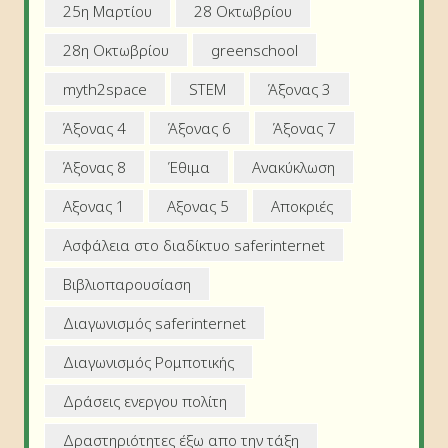
25η Μαρτίου
28 Οκτωβρίου
28η Οκτωβρίου
greenschool
myth2space
STEM
Άξονας 3
Άξονας 4
Άξονας 6
Άξονας 7
Άξονας 8
Έθιμα
Ανακύκλωση
Αξονας 1
Αξονας 5
Αποκριές
Ασφάλεια στο διαδίκτυο saferinternet
Βιβλιοπαρουσίαση
Διαγωνισμός saferinternet
Διαγωνισμός Ρομποτικής
Δράσεις ενεργου πολίτη
Δραστηριότητες έξω απο την τάξη