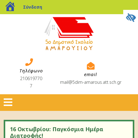
blogs.sch.gr
Σύνδεση
Μετάβαση
στο
περιεχόμενο
Tηλέφωνο
email
210619770
mail@5d
mail@5dim-amarous.att.sch.gr
2106197707
7
amarous.
Άνοιγμα
μενού
16 Οκτωβρίου: Παγκόσμια Ημέρα
Διατροφής!