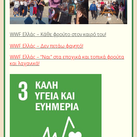
WWF Ελλάς – Κάθε φρούτο στον καιρό του!
WWF Ελλάς – Δεν πετάω φαγητό!
WWF Ελλάς – “Ναι” στα εποχικά και τοπικά φρούτα
και λαχανικά!