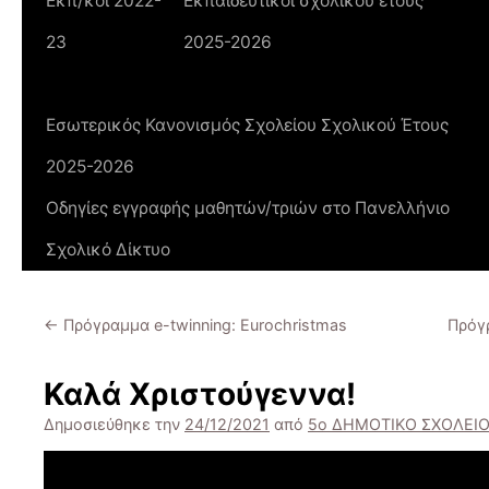
Εκπ/κοί 2022-
Εκπαιδευτικοί σχολικού έτους
23
2025-2026
Εσωτερικός Κανονισμός Σχολείου Σχολικού Έτους
2025-2026
Οδηγίες εγγραφής μαθητών/τριών στο Πανελλήνιο
Σχολικό Δίκτυο
←
Πρόγραμμα e-twinning: Eurochristmas
Πρόγρ
Καλά Χριστούγεννα!
Δημοσιεύθηκε την
24/12/2021
από
5ο ΔΗΜΟΤΙΚΟ ΣΧΟΛΕΙΟ