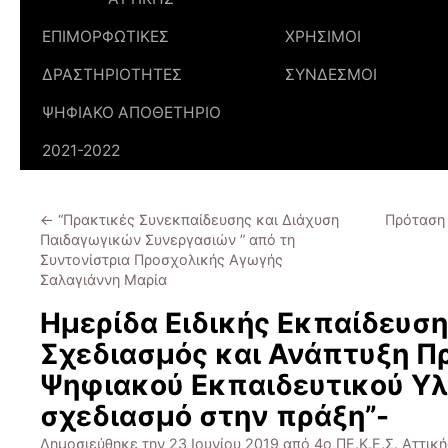
ΕΠΙΜΟΡΦΩΤΙΚΕΣ
ΧΡΗΣΙΜΟΙ
ΔΡΑΣΤΗΡΙΟΤΗΤΕΣ
ΣΥΝΔΕΣΜΟΙ
ΨΗΦΙΑΚΟ ΑΠΟΘΕΤΗΡΙΟ
2021-2022
←
“Πρακτικές Συνεκπαίδευσης και Διάχυση
Πρόταση
Παιδαγωγικών Συνεργασιών ” από τη
Συντονίστρια Προσχολικής Αγωγής
Σαλαγιάννη Μαρία
Ημερίδα Ειδικής Εκπαίδευση
Σχεδιασμός και Ανάπτυξη Π
Ψηφιακού Εκπαιδευτικού Υλ
σχεδιασμό στην πράξη”-
Δημοσιεύθηκε την
23 Ιουνίου 2019
από
4ο ΠΕ.Κ.Ε.Σ. Αττική