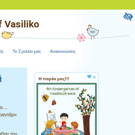
 Vasiliko
ίς
Το Σχολείο μας
Ανακοινώσεις
ή
Η παρέα μας!!!
πιο…
«ραντάρ»
αβαν την