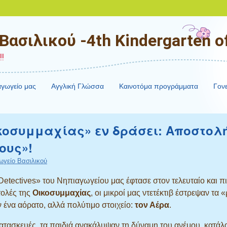
ασιλικού -4th Kindergarten of
!
αγωγείο μας
Αγγλική Γλώσσα
Καινοτόμα προγράμματα
Γονε
Οικοσυμμαχίας» εν δράσει: Αποστολ
ους»!
ωγείο Βασιλικού
etectives» του Νηπιαγωγείου μας έφτασε στον τελευταίο και 
τολές της
Οικοσυμμαχίας
, οι μικροί μας ντετέκτιβ έστρεψαν τα 
 ένα αόρατο, αλλά πολύτιμο στοιχείο:
τον Αέρα
.
 κατασκευές, τα παιδιά ανακάλυψαν τη δύναμη του ανέμου, κατάλ