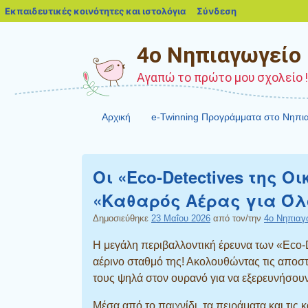
blogs.sch.gr
Εκπαιδευτικές κοινότητες και ιστολόγια
Σύνδεση
4o Νηπιαγωγείο Β
Αγαπώ το πρώτο μου σχολείο !!
Αρχική
e-Twinning Προγράμματα στο Νηπι
Οι «Eco-Detectives της 
«Καθαρός Αέρας για Όλ
Δημοσιεύθηκε
23 Μαΐου 2026
από τον/την
4o Νηπιαγ
Η μεγάλη περιβαλλοντική έρευνα των «Eco-D
αέρινο σταθμό της! Ακολουθώντας τις αποσ
τους ψηλά στον ουρανό για να εξερευνήσουν
Μέσα από το παιχνίδι, τα πειράματα και τις