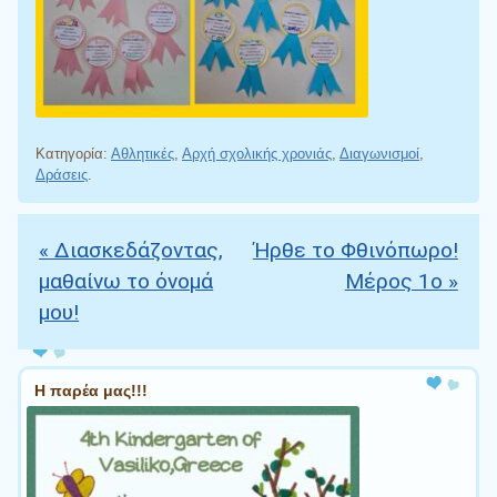
Κατηγορία:
Αθλητικές
,
Αρχή σχολικής χρονιάς
,
Διαγωνισμοί
,
Δράσεις
.
«
Διασκεδάζοντας,
Ήρθε το Φθινόπωρο!
Πλοήγηση άρθρων
μαθαίνω το όνομά
Μέρος 1o
»
μου!
Η παρέα μας!!!