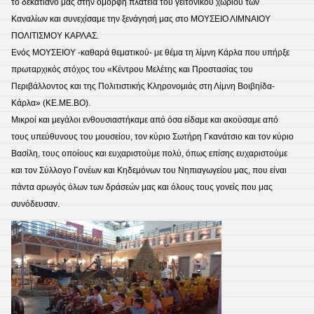
το δεκατιανό μας στην όμορφη πλατεία του γειτονικού χωριού των
Καναλίων και συνεχίσαμε την ξενάγησή μας στο ΜΟΥΣΕΙΟ ΛΙΜΝΑΙΟΥ
ΠΟΛΙΤΙΣΜΟΥ ΚΑΡΛΑΣ.
Ενός ΜΟΥΣΕΙΟΥ -καθαρά θεματικού- με θέμα τη λίμνη Κάρλα που υπήρξε
πρωταρχικός στόχος του «Κέντρου Μελέτης και Προστασίας του
Περιβάλλοντος και της Πολιτιστικής Κληρονομιάς στη Λίμνη Βοιβηίδα-
Κάρλα» (ΚΕ.ΜΕ.ΒΟ).
Μικροί και μεγάλοι ενθουσιαστήκαμε από όσα είδαμε και ακούσαμε από
τους υπεύθυνους του μουσείου, τον κύριο Σωτήρη Γκανάτσιο και τον κύριο
Βασίλη, τους οποίους και ευχαριστούμε πολύ, όπως επίσης ευχαριστούμε
και τον Σύλλογο Γονέων και Κηδεμόνων του Νηπιαγωγείου μας, που είναι
πάντα αρωγός όλων των δράσεών μας και όλους τους γονείς που μας
συνόδευσαν.