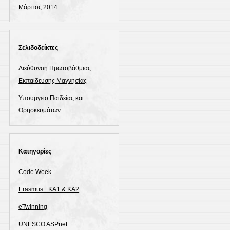
Μάρτιος 2014
Σελιδοδείκτες
Διεύθυνση Πρωτοβάθμιας
Εκπαίδευσης Μαγνησίας
Υπουργείο Παιδείας και
Θρησκευμάτων
Kατηγορίες
Code Week
Erasmus+ KA1 & ΚΑ2
eTwinning
UNESCO ASPnet