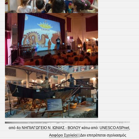
από
4ο ΝΗΠΙΑΓΩΓΕΙΟ Ν. ΙΩΝΙΑΣ - ΒΟΛΟΥ
κάτω από:
UNESCO ASPnet
,
στο
Αειφόρο Σχολείο
| |
Δεν επιτρέπεται σχολιασμός