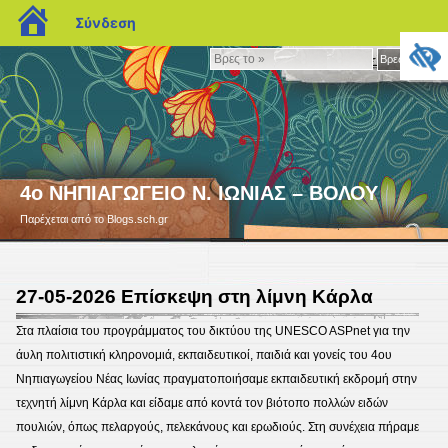
blogs.sch.gr
Σύνδεση
Βρες
Βρες το »
το
»
4ο ΝΗΠΙΑΓΩΓΕΙΟ Ν. ΙΩΝΙΑΣ – ΒΟΛΟΥ
Παρέχεται από το Blogs.sch.gr
27-05-2026 Επίσκεψη στη λίμνη Κάρλα
Στα πλαίσια του προγράμματος του δικτύου της UNESCO ASPnet για την
άυλη πολιτιστική κληρονομιά, εκπαιδευτικοί, παιδιά και γονείς του 4ου
Νηπιαγωγείου Νέας Ιωνίας πραγματοποιήσαμε εκπαιδευτική εκδρομή στην
τεχνητή λίμνη Κάρλα και είδαμε από κοντά τον βιότοπο πολλών ειδών
πουλιών, όπως πελαργούς, πελεκάνους και ερωδιούς. Στη συνέχεια πήραμε