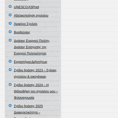
UNESCO ASPnet
Αδελφοποίηση σχολείου
Αειφόρο Σχολείο
Βραβεύσεις
Δράσεις Ενεργού Πολίτη-
Δράσεις Ενίσχυσης της
Ενεργού Πολιτειότητας
Εργαστήρια Δεξιοτήτων
Σχέδιο δράσης 2023 – Σχέσεις
σχολείου & οικογένειας
Σχέδιο δράσης 2024 – Η
βιβλιοθήκη του σχολείου μου –
Φιλαναγνωσία
Σχέδιο δράσης 2025
Διαφορετικότητα –