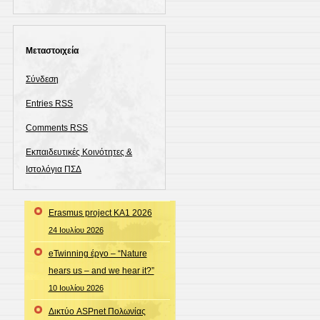
Μεταστοιχεία
Σύνδεση
Entries
RSS
Comments
RSS
Εκπαιδευτικές Κοινότητες &
Ιστολόγια ΠΣΔ
Erasmus project KA1 2026
24 Ιουλίου 2026
eTwinning έργο – “Nature
hears us – and we hear it?”
10 Ιουλίου 2026
Δικτύο ASPnet Πολωνίας