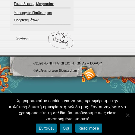
Εκπαίδευσης Μαγνησίας
Υπουργείο Παιδείας και
Θρησκευμάτων
Σύνδεση
©2026
4ο ΝΗΠΙΑΓΩΓΕΙΟ Ν. ΙΩΝΙΑΣ – ΒΟΛΟΥ
Φιλοξενείται από
Blogs.sch.gr
Χρησιμοποιούμε cookies για να σας προσφέρουμε την
καλύτερη δυνατή εμπειρία στη σελίδα μας. Εάν συνεχίσετε να
χρησιμοποιείτε τη σελίδα, θα υποθέσουμε πως είστε
ικανοποιημένοι με αυτό.
Εντάξει
Όχι
Read more
Όροι χρήσης blogs.sch.gr
|
Δήλωση προσβασιμότητας