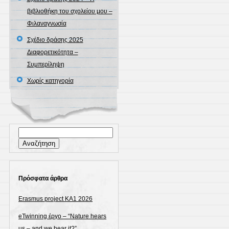
βιβλιοθήκη του σχολείου μου –
Φιλαναγνωσία
Σχέδιο δράσης 2025
Διαφορετικότητα –
Συμπερίληψη
Χωρίς κατηγορία
Αναζήτηση
για:
Πρόσφατα άρθρα
Erasmus project KA1 2026
eTwinning έργο – “Nature hears
us – and we hear it?”