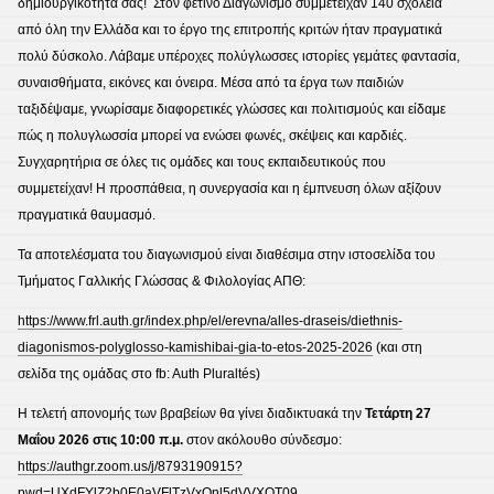
δημιουργικότητά σας! Στον φετινό Διαγωνισμό συμμετείχαν 140 σχολεία
από όλη την Ελλάδα και το έργο της επιτροπής κριτών ήταν πραγματικά
πολύ δύσκολο. Λάβαμε υπέροχες πολύγλωσσες ιστορίες γεμάτες φαντασία,
συναισθήματα, εικόνες και όνειρα. Μέσα από τα έργα των παιδιών
ταξιδέψαμε, γνωρίσαμε διαφορετικές γλώσσες και πολιτισμούς και είδαμε
πώς η πολυγλωσσία μπορεί να ενώσει φωνές, σκέψεις και καρδιές.
Συγχαρητήρια σε όλες τις ομάδες και τους εκπαιδευτικούς που
συμμετείχαν! Η προσπάθεια, η συνεργασία και η έμπνευση όλων αξίζουν
πραγματικά θαυμασμό.
Τα αποτελέσματα του διαγωνισμού είναι διαθέσιμα στην ιστοσελίδα του
Τμήματος Γαλλικής Γλώσσας & Φιλολογίας ΑΠΘ:
https://www.frl.auth.gr/index.php/el/erevna/alles-draseis/diethnis-
diagonismos-polyglosso-kamishibai-gia-to-etos-2025-2026
(και στη
σελίδα της ομάδας στο fb: Auth Pluraltés)
Η τελετή απονομής των βραβείων θα γίνει διαδικτυακά την
Τετάρτη 27
Μαΐου 2026 στις 10:00 π.μ.
στον ακόλουθο σύνδεσμο:
https://authgr.zoom.us/j/8793190915?
pwd=UXdFYlZ2b0E0aVFlTzVxQnl5dVVXQT09