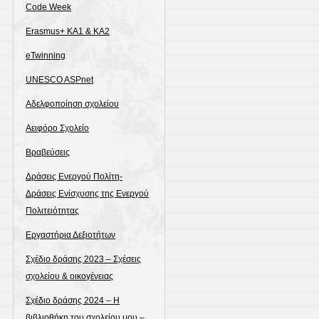
Code Week
Erasmus+ KA1 & ΚΑ2
eTwinning
UNESCO ASPnet
Αδελφοποίηση σχολείου
Αειφόρο Σχολείο
Βραβεύσεις
Δράσεις Ενεργού Πολίτη-
Δράσεις Ενίσχυσης της Ενεργού
Πολιτειότητας
Εργαστήρια Δεξιοτήτων
Σχέδιο δράσης 2023 – Σχέσεις
σχολείου & οικογένειας
Σχέδιο δράσης 2024 – Η
βιβλιοθήκη του σχολείου μου –