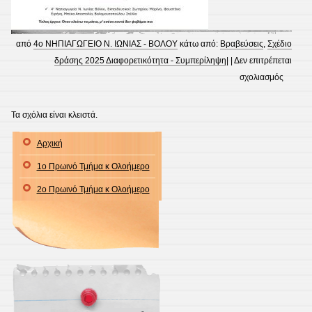
από
4ο ΝΗΠΙΑΓΩΓΕΙΟ Ν. ΙΩΝΙΑΣ - ΒΟΛΟΥ
κάτω από:
Βραβεύσεις
,
Σχέδιο
δράσης 2025 Διαφορετικότητα - Συμπερίληψη
| |
Δεν επιτρέπεται
στο
σχολιασμός
3ο
Βραβεί
Τα σχόλια είναι κλειστά.
στο
Αρχική
διαγων
του
1ο Πρωινό Τμήμα κ Ολοήμερο
Kamish
2ο Πρωινό Τμήμα κ Ολοήμερο