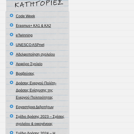
Code Week
Erasmus+ KA1 & ΚΑ2
eTwinning
UNESCO ASPnet
Αδελφοποίηση σχολείου
Αειφόρο Σχολείο
Βραβεύσεις
Δράσεις Ενεργού Πολίτη-
Δράσεις Ενίσχυσης της
Ενεργού Πολιτειότητας
Εργαστήρια Δεξιοτήτων
Σχέδιο δράσης 2023 – Σχέσεις
σχολείου & οικογένειας
Σχέδιο δράσης 2024 – Η