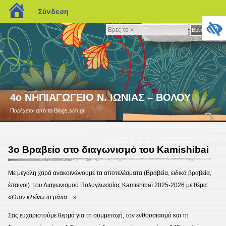
blogs.sch.gr
Σύνδεση
Βρες
Βρες το »
το
»
4ο ΝΗΠΙΑΓΩΓΕΙΟ Ν. ΙΩΝΙΑΣ – ΒΟΛΟΥ
Παρέχεται από το Blogs.sch.gr
3ο Βραβείο στο διαγωνισμό του Kamishibai
6
Με μεγάλη χαρά ανακοινώνουμε τα αποτελέσματα (Βραβεία, ειδικά βραβεία,
έπαινοι) του Διαγωνισμού Πολυγλωσσίας Kamishibaï 2025-2026 με θέμα:
«
Όταν κλείνω τα μάτια
…».
Σας ευχαριστούμε θερμά για τη συμμετοχή, τον ενθουσιασμό και τη