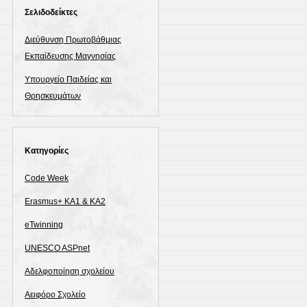
Σελιδοδείκτες
Διεύθυνση Πρωτοβάθμιας
Εκπαίδευσης Μαγνησίας
Υπουργείο Παιδείας και
Θρησκευμάτων
Kατηγορίες
Code Week
Erasmus+ KA1 & ΚΑ2
eTwinning
UNESCO ASPnet
Αδελφοποίηση σχολείου
Αειφόρο Σχολείο