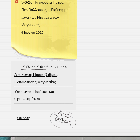
5-6-26 Παγκόσμια Ημέρα
Περιβάλλοντος – Έκθεση με
έργα των Νηπιαγωγών
Μαγνησίας
6 Ιουνίου 2026
Διεύθυνση Πρωτοβάθμιας
Εκπαίδευσης Μαγνησίας
Υπουργείο Παιδείας και
Θρησκευμάτων
Σύνδεση