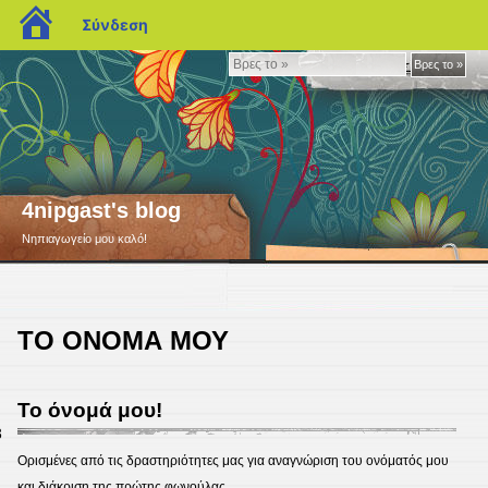
blogs.sch.gr
Σύνδεση
Βρες
Βρες το »
το
»
4nipgast's blog
Νηπιαγωγείο μου καλό!
ΤΟ ΟΝΟΜΑ ΜΟΥ
Το όνομά μου!
3
Ορισμένες από τις δραστηριότητες μας για αναγνώριση του ονόματός μου
και διάκριση της πρώτης φωνούλας.