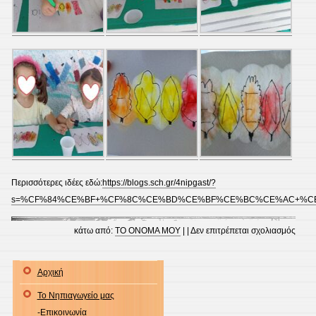
Περισσότερες ιδέες εδώ:
https://blogs.sch.gr/4nipgast/?
s=%CF%84%CE%BF+%CF%8C%CE%BD%CE%BF%CE%BC%CE%AC+%C
στο
κάτω από:
ΤΟ ΟΝΟΜΑ ΜΟΥ
| |
Δεν επιτρέπεται σχολιασμός
Το
όνομ
Αρχική
μου!
To Νηπιαγωγείο μας
-Επικοινωνία