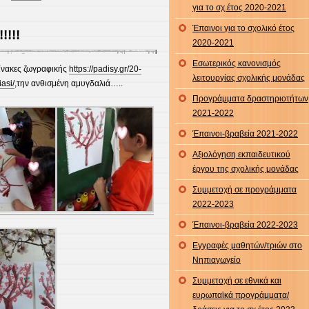
για το σχ.έτος 2020-2021
Αμυγδαλιά
Έπαινοι για το σχολικό έτος
!!!
2020-2021
Εσωτερικός κανονισμός
ίνακες ζωγραφικής
https://padisy.gr/20-
λειτουργίας σχολικής μονάδας
asi/
,την ανθισμένη αμυγδαλιά…..
Προγράμματα δραστηριοτήτων
2021-2022
Έπαινοι-βραβεία 2021-2022
Αξιολόγηση εκπαιδευτικού
έργου της σχολικής μονάδας
Συμμετοχή σε προγράμματα
2022-2023
Έπαινοι-βραβεία 2022-2023
Εγγραφές μαθητών/τριών στο
Νηπιαγωγείο
Συμμετοχή σε εθνικά και
ευρωπαϊκά προγράμματα/