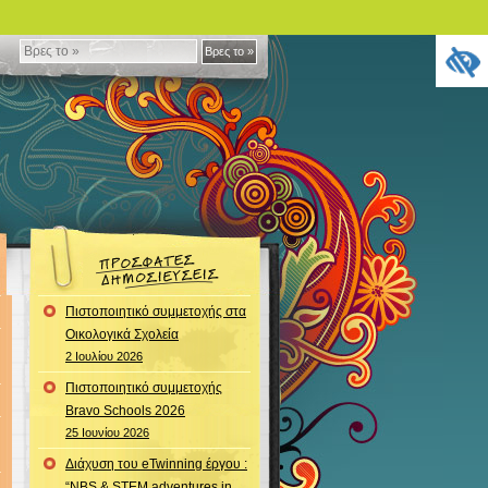
Βρες
Βρες το »
το
»
Πιστοποιητικό συμμετοχής στα
Οικολογικά Σχολεία
2 Ιουλίου 2026
Πιστοποιητικό συμμετοχής
Bravo Schools 2026
25 Ιουνίου 2026
Διάχυση του eTwinning έργου :
“NBS & STEM adventures in