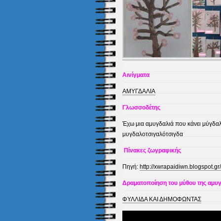
Αινίγματα
ΑΜΥΓΔΑΛΙΑ
Γλωσσοδέτης
Έχω μια αμυγδαλιά που κάνει μύγδαλ
μυγδαλοτσιγαλότσιγδα
Πίνακες ζωγραφικής
Πηγή:
http://xwrapaidiwn.blogspot.gr
Δραματοποίηση του μύθου της αμυγ
ΦΥΛΛΙΔΑ ΚΑΙ ΔΗΜΟΦΩΝΤΑΣ