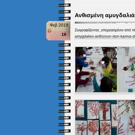
Ανθισμένη αμυγδαλιά!!
Φεβ 2019
Ζωγραφίζοντας ,επηρεασμένοι από π
16
amygdalies-anthizoun-ston-kamva-di