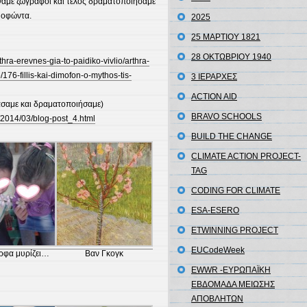
ίναμε ζωγράφοι και τέλος δραματοποιήσαμε
μοφώντα.
2025
25 ΜΑΡΤΙΟΥ 1821
28 ΟΚΤΩΒΡΙΟΥ 1940
thra-erevnes-gia-to-paidiko-vivlio/arthra-
/176-fillis-kai-dimofon-o-mythos-tis-
3 ΙΕΡΑΡΧΕΣ
ACTION AID
άσαμε και δραματοποιήσαμε)
BRAVO SCHOOLS
r/2014/03/blog-post_4.html
BUILD THE CHANGE
CLIMATE ACTION PROJECT-
TAG
CODING FOR CLIMATE
ESA-ESERO
ETWINNING PROJECT
EUCodeWeek
ορφα μυρίζει…
Βαν Γκογκ
EWWR -ΕΥΡΩΠΑΪΚΗ
ΕΒΔΟΜΑΔΑ ΜΕΙΩΣΗΣ
ΑΠΟΒΛΗΤΩΝ