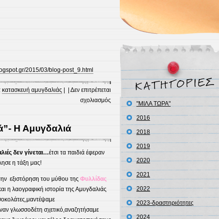
blogspot.gr/2015/03/blog-post_9.html
α
κατασκευή αμυγδαλιάς
| |
Δεν επιτρέπεται
στο
σχολιασμός
"ΜΙΛΑ ΤΩΡΑ"
Ανθισμένη
2016
αμυγδαλιά
ά”- Η Αμυγδαλιά
2018
2019
λιές δεν γίνεται…
έτσι τα παιδιά έφεραν
2020
ησε η τάξη μας!
2021
 την εξιστόρηση του μύθου της
Φυλλίδας
2022
 και η λαογραφική ιστορία της Αμυγδαλιάς
σοκολάτες,μαντέψαμε
2023-δραστηριότητες
ναν γλωσσοδέτη σχετικό,αναζητήσαμε
2024