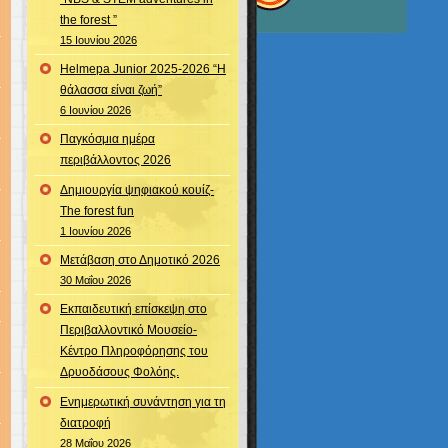
the forest ”
15 Ιουνίου 2026
Helmepa Junior 2025-2026 “Η
θάλασσα είναι ζωή”
6 Ιουνίου 2026
Παγκόσμια ημέρα
περιβάλλοντος 2026
Δημιουργία ψηφιακού κουίζ-
The forest fun
1 Ιουνίου 2026
Μετάβαση στο Δημοτικό 2026
30 Μαΐου 2026
Εκπαιδευτική επίσκεψη στο
Περιβαλλοντικό Μουσείο-
Κέντρο Πληροφόρησης του
Δρυοδάσους Φολόης.
Ενημερωτική συνάντηση για τη
διατροφή
28 Μαΐου 2026