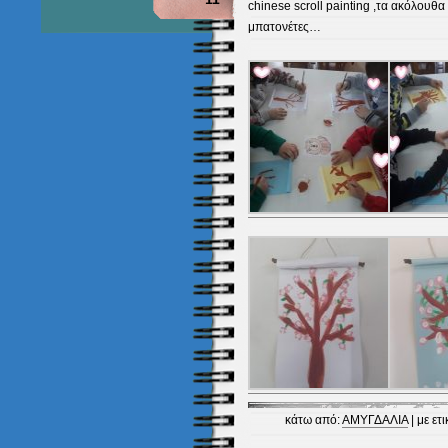
chinese scroll painting ,τα ακόλουθα
μπατονέτες…
κάτω από:
ΑΜΥΓΔΑΛΙΑ
| με ετ