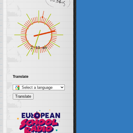
Translate
Select
a
Translate
language
to
translate
this
page