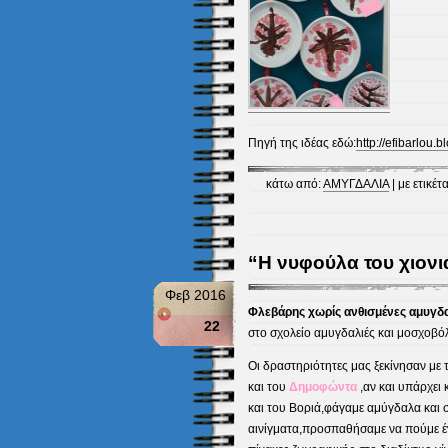
Πηγή της ιδέας εδώ:
http://efibarlou.
κάτω από:
ΑΜΥΓΔΑΛΙΑ
| με ετικέτ
“Η νυφούλα του χιονι
Φεβ 2016
Φλεβάρης χωρίς ανθισμένες αμυγδα
22
στο σχολείο αμυγδαλιές και μοσχοβόλ
Οι δραστηριότητες μας ξεκίνησαν με
και του
Δημοφώντα
,αν και υπάρχει
και του Βοριά,φάγαμε αμύγδαλα και 
αινίγματα,προσπαθήσαμε να πούμε έ