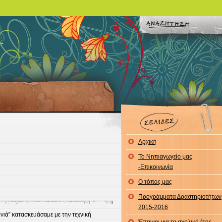
Αρχική
To Νηπιαγωγείο μας
-Επικοινωνία
Ο τόπος μας
Προγράμματα Δραστηριοτήτων
2015-2016
νιά” κατασκευάσαμε με την τεχνική