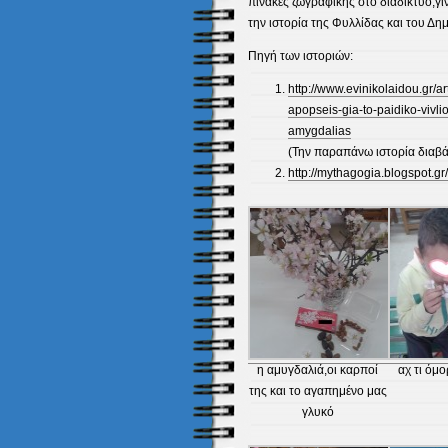
πίνακες ζωγραφικής στο διαδίκτυο,γ
την ιστορία της Φυλλίδας και του Δη
Πηγή των ιστοριών:
http://www.evinikolaidou.gr/ar
apopseis-gia-to-paidiko-vivlio
amygdalias
(Την παραπάνω ιστορία διαβ
http://mythagogia.blogspot.g
η αμυγδαλιά,οι καρποί
αχ τι όμ
της και το αγαπημένο μας
γλυκό