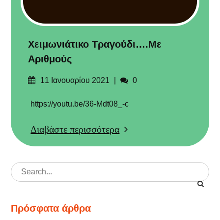
Χειμωνιάτικο Τραγούδι….με
Αριθμούς
Δημοσιεύτηκε
Σχόλια
11 Ιανουαρίου 2021
0
στις
https://youtu.be/36-Mdt08_-c
Διαβάστε περισσότερα
Search
for:
Πρόσφατα άρθρα