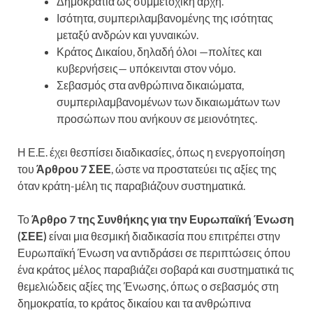
Δημοκρατία ως συμμετοχική αρχή.
Ισότητα, συμπεριλαμβανομένης της ισότητας
μεταξύ ανδρών και γυναικών.
Κράτος Δικαίου, δηλαδή όλοι —πολίτες και
κυβερνήσεις— υπόκεινται στον νόμο.
Σεβασμός στα ανθρώπινα δικαιώματα,
συμπεριλαμβανομένων των δικαιωμάτων των
προσώπων που ανήκουν σε μειονότητες.
Η Ε.Ε. έχει θεσπίσει διαδικασίες, όπως η ενεργοποίηση
του
Άρθρου 7 ΣΕΕ
, ώστε να προστατεύει τις αξίες της
όταν κράτη-μέλη τις παραβιάζουν συστηματικά.
Το
Άρθρο 7 της Συνθήκης για την Ευρωπαϊκή Ένωση
(ΣΕΕ)
είναι μια θεσμική διαδικασία που επιτρέπει στην
Ευρωπαϊκή Ένωση να αντιδράσει σε περιπτώσεις όπου
ένα κράτος μέλος παραβιάζει σοβαρά και συστηματικά τις
θεμελιώδεις αξίες της Ένωσης, όπως ο σεβασμός στη
δημοκρατία, το κράτος δικαίου και τα ανθρώπινα