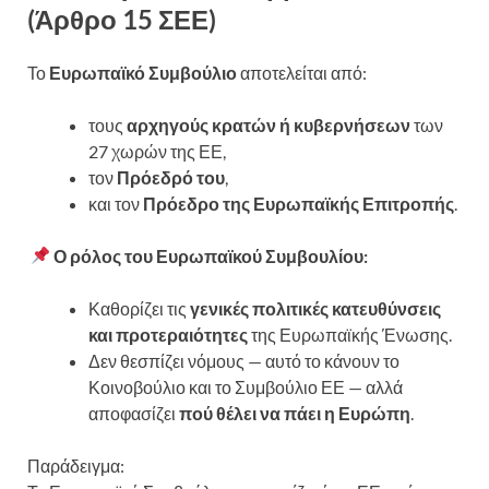
(Άρθρο 15 ΣΕΕ)
Το
Ευρωπαϊκό Συμβούλιο
αποτελείται από:
τους
αρχηγούς κρατών ή κυβερνήσεων
των
27 χωρών της ΕΕ,
τον
Πρόεδρό του
,
και τον
Πρόεδρο της Ευρωπαϊκής Επιτροπής
.
Ο ρόλος του Ευρωπαϊκού Συμβουλίου:
Καθορίζει τις
γενικές πολιτικές κατευθύνσεις
και προτεραιότητες
της Ευρωπαϊκής Ένωσης.
Δεν θεσπίζει νόμους — αυτό το κάνουν το
Κοινοβούλιο και το Συμβούλιο ΕΕ — αλλά
αποφασίζει
πού θέλει να πάει η Ευρώπη
.
Παράδειγμα: