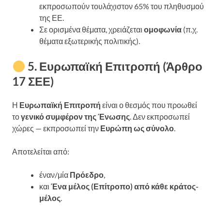
εκπροσωπούν τουλάχιστον 65% του πληθυσμού
της ΕΕ.
Σε ορισμένα θέματα, χρειάζεται
ομοφωνία
(π.χ.
θέματα εξωτερικής πολιτικής).
5. Ευρωπαϊκή Επιτροπή (Άρθρο
17 ΣΕΕ)
Η
Ευρωπαϊκή Επιτροπή
είναι ο θεσμός που προωθεί
το
γενικό συμφέρον της Ένωσης
. Δεν εκπροσωπεί
χώρες — εκπροσωπεί την
Ευρώπη ως σύνολο
.
Αποτελείται από:
έναν/μία
Πρόεδρο
,
και
Ένα μέλος (Επίτροπο) από κάθε κράτος-
μέλος
.