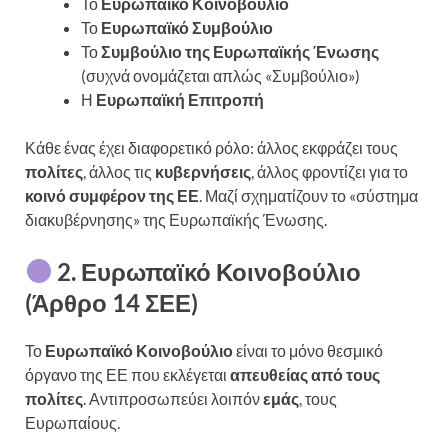
Το
Ευρωπαϊκό Κοινοβούλιο
Το
Ευρωπαϊκό Συμβούλιο
Το
Συμβούλιο της Ευρωπαϊκής Ένωσης
(συχνά ονομάζεται απλώς «Συμβούλιο»)
Η
Ευρωπαϊκή Επιτροπή
Κάθε ένας έχει διαφορετικό ρόλο: άλλος εκφράζει τους
πολίτες
, άλλος τις
κυβερνήσεις
, άλλος φροντίζει για το
κοινό συμφέρον της ΕΕ
. Μαζί σχηματίζουν το «σύστημα
διακυβέρνησης» της Ευρωπαϊκής Ένωσης.
2. Ευρωπαϊκό Κοινοβούλιο
(Άρθρο 14 ΣΕΕ)
Το
Ευρωπαϊκό Κοινοβούλιο
είναι το μόνο θεσμικό
όργανο της ΕΕ που εκλέγεται
απευθείας από τους
πολίτες
. Αντιπροσωπεύει λοιπόν
εμάς
, τους
Ευρωπαίους.