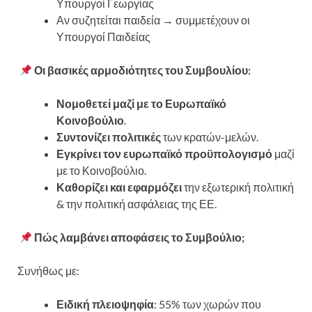
Υπουργοί Γεωργίας
Αν συζητείται παιδεία → συμμετέχουν οι
Υπουργοί Παιδείας
Οι βασικές αρμοδιότητες του Συμβουλίου:
Νομοθετεί μαζί με το Ευρωπαϊκό
Κοινοβούλιο
.
Συντονίζει πολιτικές
των κρατών-μελών.
Εγκρίνει τον ευρωπαϊκό προϋπολογισμό
μαζί
με το Κοινοβούλιο.
Καθορίζει και εφαρμόζει
την εξωτερική πολιτική
& την πολιτική ασφάλειας της ΕΕ.
Πώς λαμβάνει αποφάσεις το Συμβούλιο;
Συνήθως με:
Ειδική πλειοψηφία
: 55% των χωρών που