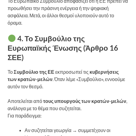
Το Ευρωπαϊκό Συμβούλιο αποφασίζει ότι η ΕΕ πρέπει να
προωθήσει την πράσινη ενέργεια ή την ψηφιακή
ασφάλεια. Μετά, οι άλλοι θεσμοί υλοποιούν αυτό το
όραμα.
4. Το Συμβούλιο της
Ευρωπαϊκής Ένωσης (Άρθρο 16
ΣΕΕ)
Το
Συμβούλιο της ΕΕ
εκπροσωπεί τις
κυβερνήσεις
των κρατών-μελών
. Όταν λέμε «Συμβούλιο», εννοούμε
αυτόν τον θεσμό.
Αποτελείται από
τους υπουργούς των κρατών-μελών
,
ανάλογα με το θέμα που συζητείται.
Για παράδειγμα:
Αν συζητείται γεωργία → συμμετέχουν οι