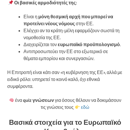
Οι βασικές αρμοδιότητές της:
Είναι η
μόνη θεσμική αρχή που μπορεί να
προτείνει νέους νόμους
στην ΕΕ.
Ελέγχει αν τα κράτη-μέλη εφαρμόζουν σωστά τη
νομοθεσία της ΕΕ.
Διαχειρίζεται τον
ευρωπαϊκό προϋπολογισμό
.
Αντιπροσωπεύει την ΕΕ στο εξωτερικό σε
θέματα εμπορίου και συνεργασιών.
Η Επιτροπή είναι κάτι σαν «η κυβέρνηση της ΕΕ», αλλά με
ειδικό ρόλο: υπηρετεί το κοινό καλό, όχι εθνικά
συμφέροντα.
ένα
quiz γνώσεων
για όσους θέλουν να δοκιμάσουν
τις γνώσεις τους
εδώ
Βασικά στοιχεία για το Ευρωπαϊκό