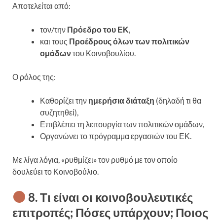
Αποτελείται από:
τον/την
Πρόεδρο του ΕΚ
,
και τους
Προέδρους όλων των πολιτικών
ομάδων
του Κοινοβουλίου.
Ο ρόλος της:
Καθορίζει την
ημερήσια διάταξη
(δηλαδή τι θα
συζητηθεί),
Επιβλέπει τη λειτουργία των πολιτικών ομάδων,
Οργανώνει το πρόγραμμα εργασιών του ΕΚ.
Με λίγα λόγια, «ρυθμίζει» τον ρυθμό με τον οποίο
δουλεύει το Κοινοβούλιο.
8. Τι είναι οι κοινοβουλευτικές
επιτροπές; Πόσες υπάρχουν; Ποιος