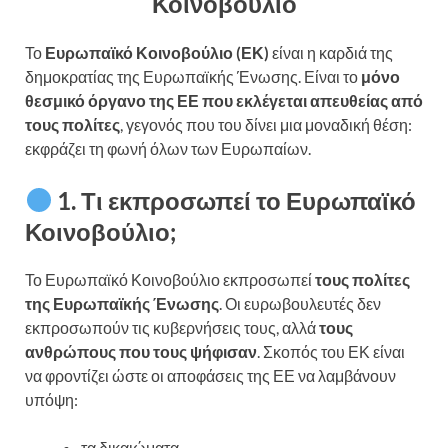
Κοινοβούλιο
Το
Ευρωπαϊκό Κοινοβούλιο (ΕΚ)
είναι η καρδιά της
δημοκρατίας της Ευρωπαϊκής Ένωσης. Είναι το
μόνο
θεσμικό όργανο της ΕΕ που εκλέγεται απευθείας από
τους πολίτες
, γεγονός που του δίνει μια μοναδική θέση:
εκφράζει τη φωνή όλων των Ευρωπαίων.
1. Τι εκπροσωπεί το Ευρωπαϊκό
Κοινοβούλιο;
Το Ευρωπαϊκό Κοινοβούλιο εκπροσωπεί
τους πολίτες
της Ευρωπαϊκής Ένωσης
. Οι ευρωβουλευτές δεν
εκπροσωπούν τις κυβερνήσεις τους, αλλά
τους
ανθρώπους που τους ψήφισαν
. Σκοπός του ΕΚ είναι
να φροντίζει ώστε οι αποφάσεις της ΕΕ να λαμβάνουν
υπόψη:
τα δικαιώματα,