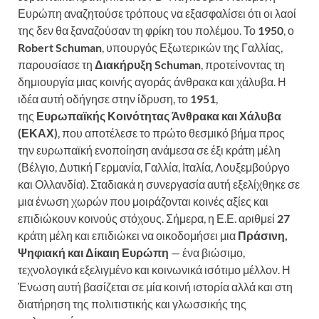
Ευρώπη αναζητούσε τρόπους να εξασφαλίσει ότι οι λαοί
της δεν θα ξαναζούσαν τη φρίκη του πολέμου. Το
1950
, ο
Robert Schuman
, υπουργός Εξωτερικών της Γαλλίας,
παρουσίασε τη
Διακήρυξη Schuman
, προτείνοντας τη
δημιουργία μιας κοινής αγοράς άνθρακα και χάλυβα. Η
ιδέα αυτή οδήγησε στην ίδρυση, το
1951
,
της
Ευρωπαϊκής Κοινότητας Άνθρακα και Χάλυβα
(ΕΚΑΧ)
, που αποτέλεσε το πρώτο θεσμικό βήμα προς
την ευρωπαϊκή ενοποίηση ανάμεσα σε έξι κράτη μέλη
(Βέλγιο, Δυτική Γερμανία, Γαλλία, Ιταλία, Λουξεμβούργο
και Ολλανδία). Σταδιακά η συνεργασία αυτή εξελίχθηκε σε
μια ένωση χωρών που μοιράζονται κοινές αξίες και
επιδιώκουν κοινούς στόχους. Σήμερα, η Ε.Ε. αριθμεί
27
κράτη μέλη και επιδιώκει να οικοδομήσει μια
Πράσινη,
Ψηφιακή και Δίκαιη Ευρώπη
— ένα βιώσιμο,
τεχνολογικά εξελιγμένο και κοινωνικά ισότιμο μέλλον. Η
Ένωση αυτή βασίζεται σε μία κοινή ιστορία αλλά και στη
διατήρηση της πολιτιστικής και γλωσσικής της