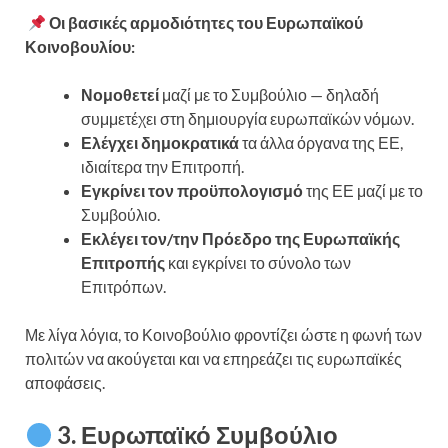
Οι βασικές αρμοδιότητες του Ευρωπαϊκού
Κοινοβουλίου:
Νομοθετεί
μαζί με το Συμβούλιο — δηλαδή
συμμετέχει στη δημιουργία ευρωπαϊκών νόμων.
Ελέγχει δημοκρατικά
τα άλλα όργανα της ΕΕ,
ιδιαίτερα την Επιτροπή.
Εγκρίνει τον προϋπολογισμό
της ΕΕ μαζί με το
Συμβούλιο.
Εκλέγει τον/την Πρόεδρο της Ευρωπαϊκής
Επιτροπής
και εγκρίνει το σύνολο των
Επιτρόπων.
Με λίγα λόγια, το Κοινοβούλιο φροντίζει ώστε η φωνή των
πολιτών να ακούγεται και να επηρεάζει τις ευρωπαϊκές
αποφάσεις.
3. Ευρωπαϊκό Συμβούλιο