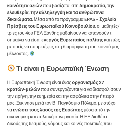
κοινότητα αξιών
που βασίζεται στη
δημοκρατία, την
ελευθερία, την αλληλεγγύη και τα ανθρώπινα
δικαιώματα
. Μέσα από το πρόγραμμα
EPAS – Σχολεία
Πρέσβεις του Ευρωπαϊκού Κοινοβουλίου
, οι μαθητές/
τριες του 4ου ΓΕΛ Ξάνθης μαθαίνουν να κατανοούν τι
σημαίνει να είσαι
ενεργός Ευρωπαίος πολίτης
και πώς
μπορείς να συμμετέχεις στη διαμόρφωση του κοινού μας
μέλλοντος.
Τι είναι η Ευρωπαϊκή Ένωση
Η Ευρωπαϊκή Ένωση είναι ένας
οργανισμός 27
κρατών-μελών
που συνεργάζονται για να διασφαλίσουν
την ειρήνη, την ευημερία και την ασφάλεια στην ήπειρό
μας. Ξεκίνησε μετά τον Β΄ Παγκόσμιο Πόλεμο, με στόχο
να
ενώσει τους λαούς της Ευρώπης
μέσα από την
οικονομική και πολιτική συνεργασία. Η ΕΕ διαθέτει
δικούς της θεσμούς, νόμους και κοινές πολιτικές που