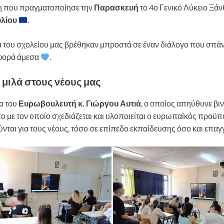
ση που πραγματοποίησε την
Παρασκευή
το 4ο Γενικό Λύκειο Ξά
υλίου
.
του σχολείου μας βρέθηκαν μπροστά σε έναν διάλογο που σπάνια γ
αφορά άμεσα
.
μιλά στους νέους μας
α του
Ευρωβουλευτή κ. Γιώργου Αυτιά
, ο οποίος απηύθυνε β
 με τον οποίο σχεδιάζεται και υλοποιείται ο ευρωπαϊκός προϋπο
ούνται για τους νέους, τόσο σε επίπεδο εκπαίδευσης όσο και επ