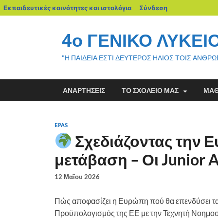
Εκπαιδευτικές κοινότητες και ιστολόγια
Σύνδεση
4ο ΓΕΝΙΚΟ ΛΥΚΕΙ
"Η ΠΑΙΔΕΙΑ ΕΣΤΙ ΔΕΥΤΕΡΟΣ ΗΛΙΟΣ ΤΟΙΣ ΑΝΘΡΩ
ΑΝΑΡΤΉΣΕΙΣ
ΤΟ ΣΧΟΛΕΊΟ ΜΑΣ
ΜΑΘ
EPAS
Σχεδιάζοντας την 
μετάβαση – Οι Junior 
12 Μαΐου 2026
Πώς αποφασίζει η Ευρώπη πού θα επενδύσει τα χ
Προϋπολογισμός της ΕΕ με την Τεχνητή Νοημοσύν