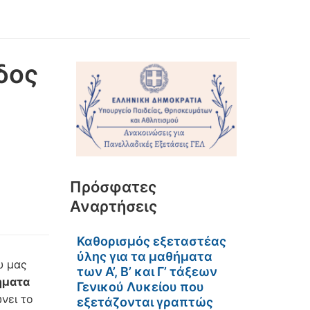
δος
Πρόσφατες
Αναρτήσεις
Καθορισμός εξεταστέας
ύλης για τα μαθήματα
υ μας
των Α’, Β’ και Γ’ τάξεων
ήματα
Γενικού Λυκείου που
ώνει το
εξετάζονται γραπτώς