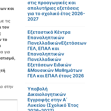
στις προαγωγικές και
απολυτήριες εξετάσεις
των και
για το σχολικό έτος 2026-
2027
ε τις
ι τον
Εξεταστικά Κέντρα
ς
Επαναληπτικών
ν το
ΠανελλαδικώνΕξετάσεων
α
ΓΕΛ, ΕΠΑΛ και
α για
Επαναληπτικών
ατισμό,
Πανελλαδικών
Εξετάσεων Ειδικών
&Μουσικών Μαθημάτων
ητή
ΓΕΛ και ΕΠΑΛ έτους 2026
ιο στην
Υποβολή
Δικαιολογητικών
Εγγραφής στην Α΄
Λυκείου (Σχολικό Έτος
2026–2027)