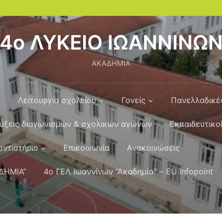
4o ΛΥΚΕΙΟ ΙΩΑΝΝΙΝΩ
ΑΚΑΔΗΜΙΑ
Λειτουργία σχολείου
Γονείς
Πανελλαδικέ
ύξεις διαγωνισμών & σχολικών αγώνων
Εκπαιδευτικοί
ντιστήριο
Επικοινωνία
Ανακοινώσεις
ΑΔΗΜΙΑ”
4o ΓΕΛ Ιωαννίνων “Ακαδημία” – EU Infopoint