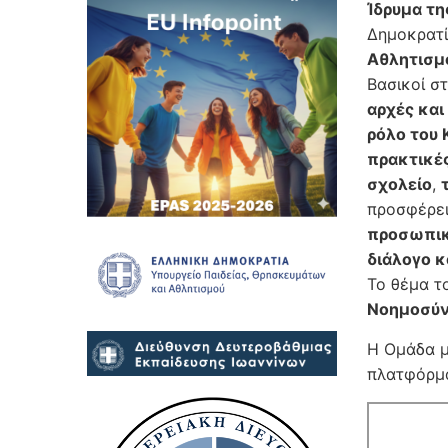
Ίδρυμα τ
Δημοκρατί
Αθλητισμ
Βασικοί σ
αρχές και
ρόλο του 
πρακτικέ
σχολείο
,
προσφέρει
προσωπικ
διάλογο κ
Το θέμα τ
Νοημοσύν
Η Ομάδα μ
πλατφόρμα