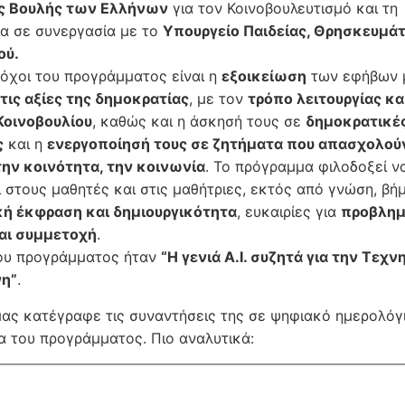
ης Βουλής των Ελλήνων
για τον Κοινοβουλευτισμό και τη
α σε συνεργασία με το
Υπουργείο Παιδείας, Θρησκευμά
ού.
τόχοι του προγράμματος είναι η
εξοικείωση
των εφήβων μ
 τις αξίες της δημοκρατίας
, με τον
τρόπο λειτουργίας κα
Κοινοβουλίου
, καθώς και η άσκησή τους σε
δημοκρατικέ
ς
και η
ενεργοποίησή τους σε ζητήματα που απασχολού
την κοινότητα, την κοινωνία
. Το πρόγραμμα φιλοδοξεί ν
 στους μαθητές και στις μαθήτριες, εκτός από γνώση, βήμ
ή έκφραση και δημιουργικότητα
, ευκαιρίες για
προβλημ
αι συμμετοχή
.
ου προγράμματος ήταν
“Η γενιά A.I. συζητά για την Τεχν
η”
.
ας κατέγραφε τις συναντήσεις της σε ψηφιακό ημερολόγ
 του προγράμματος. Πιο αναλυτικά: