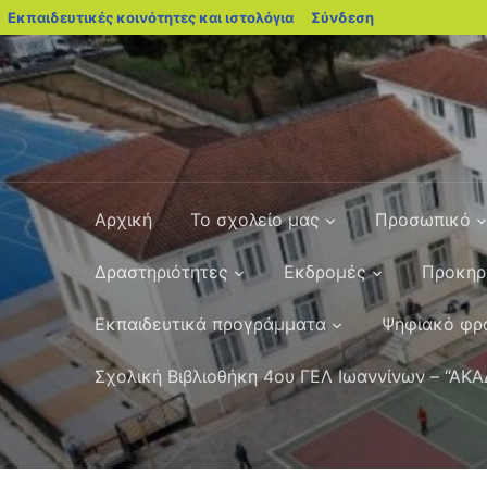
blogs.sch.gr
Εκπαιδευτικές κοινότητες και ιστολόγια
Σύνδεση
Αρχική
Το σχολείο μας
Προσωπικό
Δραστηριότητες
Εκδρομές
Προκηρ
Εκπαιδευτικά προγράμματα
Ψηφιακό φρο
Σχολική Βιβλιοθήκη 4ου ΓΕΛ Ιωαννίνων – “ΑΚ