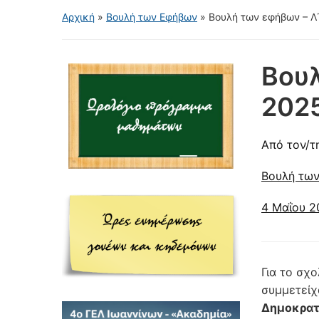
Αρχική
»
Βουλή των Εφήβων
»
Βουλή των εφήβων – Λ
Βουλ
202
Από τον/τ
Βουλή τω
4 Μαΐου 2
Για το σχ
συμμετείχ
Δημοκρατί