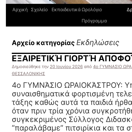
Αρχική
Σχολείο
Εκπαιδευτικά
Ωρολόγιο
Δρ
Πρόγραμμα
Εκδηλώσεις
Αρχείο κατηγορίας
ΕΞΑΙΡΕΤΙΚΉ ΓΙΟΡΤΉ ΑΠΟΦΟ
Δημοσιεύθηκε την
20 Ιουνίου 2026
από
4ο ΓΥΜΝΑΣΙΟ ΩΡΑ
ΘΕΣΣΑΛΟΝΙΚΗΣ
4ο ΓΥΜΝΆΣΙΟ ΩΡΑΙΟΚΆΣΤΡΟΥ: Υπ
συναισθηματικά φορτισμένη τελε
τάξης καθώς αυτά τα παιδιά ήρθα
όταν πριν τρία χρόνια συγκροτήθ
συγκεκριμένος Σύλλογος Διδασκ
“παραλάβαμε” πιτσιρίκια και τα 