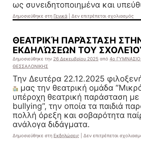
ως συνειδητοποιημένα και υπεύ
στ
Δημοσιεύθηκε στη
Γενικά
|
Δεν επιτρέπεται σχολιασμός
ΕΞ
ΓΙ
ΑΠ
ΘΕΑΤΡΙΚΉ ΠΑΡΆΣΤΑΣΗ ΣΤΗ
20
ΕΚΔΗΛΏΣΕΩΝ ΤΟΥ ΣΧΟΛΕΊΟ
Δημοσιεύθηκε την
26 Δεκεμβρίου 2025
από
4ο ΓΥΜΝΑΣΙΟ
ΘΕΣΣΑΛΟΝΙΚΗΣ
Την Δευτέρα 22.12.2025 φιλοξεν
μας την θεατρική ομάδα “Μικρό
υπέροχη θεατρική παράσταση με τ
bullying”, την οποία τα παιδιά π
πολλή όρεξη και σοβαρότητα παί
ανάλογα διδάγματα.
Δημοσιεύθηκε στη
Εκδηλώσεις
|
Δεν επιτρέπεται σχολιασμ