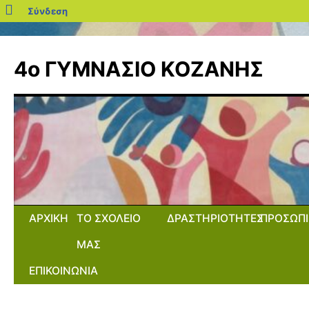
blogs.sch.gr
Σύνδεση
Μετάβαση
σε
4ο ΓΥΜΝΑΣΙΟ ΚΟΖΑΝΗΣ
περιεχόμενο
ΑΡΧΙΚΗ
ΤΟ ΣΧΟΛΕΙΟ
ΔΡΑΣΤΗΡΙΟΤΗΤΕΣ
ΠΡΟΣΩΠΙ
ΜΑΣ
ΕΠΙΚΟΙΝΩΝΙΑ