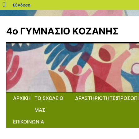
blogs.sch.gr
Σύνδεση
Μετάβαση
σε
4ο ΓΥΜΝΑΣΙΟ ΚΟΖΑΝΗΣ
περιεχόμενο
ΑΡΧΙΚΗ
ΤΟ ΣΧΟΛΕΙΟ
ΔΡΑΣΤΗΡΙΟΤΗΤΕΣ
ΠΡΟΣΩΠΙ
ΜΑΣ
ΕΠΙΚΟΙΝΩΝΙΑ