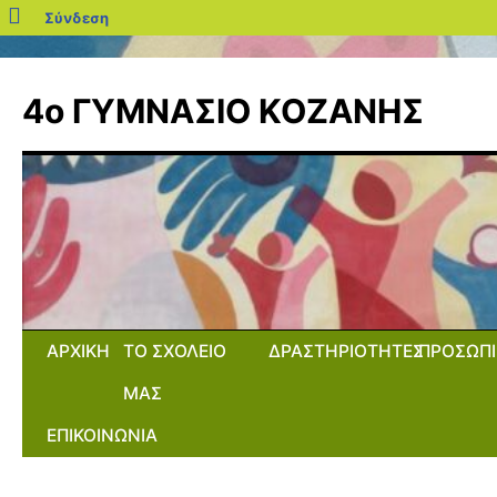
blogs.sch.gr
Σύνδεση
Μετάβαση
σε
4ο ΓΥΜΝΑΣΙΟ ΚΟΖΑΝΗΣ
περιεχόμενο
ΑΡΧΙΚΗ
ΤΟ ΣΧΟΛΕΙΟ
ΔΡΑΣΤΗΡΙΟΤΗΤΕΣ
ΠΡΟΣΩΠΙ
ΜΑΣ
ΕΠΙΚΟΙΝΩΝΙΑ