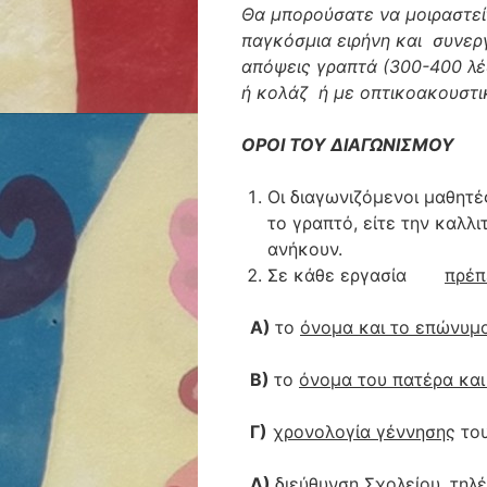
Θα μπορούσατε να μοιραστείτ
παγκόσμια ειρήνη και συνεργ
απόψεις γραπτά (300-400 λέ
ή κολάζ ή με οπτικοακουστικ
ΟΡΟΙ ΤΟΥ ΔΙΑΓΩΝΙΣΜΟΥ
Οι διαγωνιζόμενοι μαθητ
το γραπτό, είτε την καλλ
ανήκουν.
Σε κάθε εργασία
πρέπ
Α)
το
όνομα και το επώνυμ
Β)
το
όνομα του πατέρα και
Γ)
χρονολογία γέννησης
του
Δ)
διεύθυνση Σχολείου, τηλ