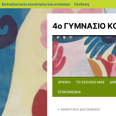
blogs.sch.gr
Εκπαιδευτικές κοινότητες και ιστολόγια
Σύνδεση
Μετάβαση
σε
4ο ΓΥΜΝΑΣΙΟ 
περιεχόμενο
ΑΡΧΙΚΗ
ΤΟ ΣΧΟΛΕΙΟ ΜΑΣ
ΔΡ
ΕΠΙΚΟΙΝΩΝΙΑ
←
ΜΑΘΗΤΙΚΟΙ ΔΙΑΓΩΝΙΣΜΟΙ