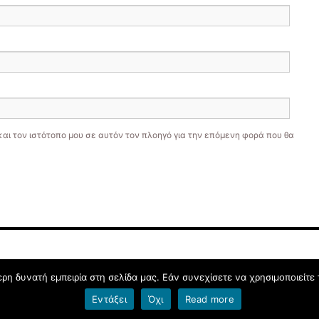
και τον ιστότοπο μου σε αυτόν τον πλοηγό για την επόμενη φορά που θα
η δυνατή εμπειρία στη σελίδα μας. Εάν συνεχίσετε να χρησιμοποιείτε 
Εντάξει
Όχι
Read more
Όροι χρήσης blogs.sch.gr
|
Δήλωση προσβασιμότητας