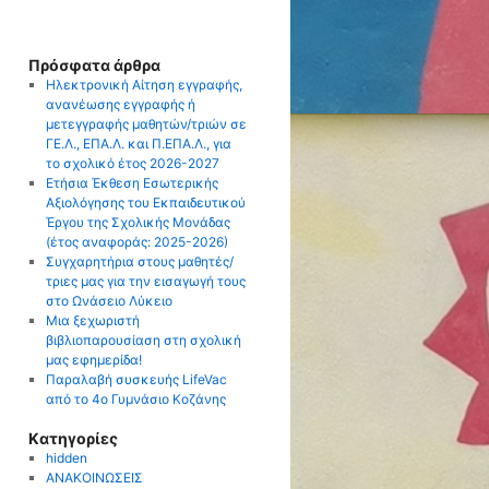
Πρόσφατα άρθρα
Ηλεκτρονική Αίτηση εγγραφής,
ανανέωσης εγγραφής ή
μετεγγραφής μαθητών/τριών σε
ΓΕ.Λ., ΕΠΑ.Λ. και Π.ΕΠΑ.Λ., για
το σχολικό έτος 2026-2027
Ετήσια Έκθεση Εσωτερικής
Αξιολόγησης του Εκπαιδευτικού
Έργου της Σχολικής Μονάδας
(έτος αναφοράς: 2025-2026)
Συγχαρητήρια στους μαθητές/
τριες μας για την εισαγωγή τους
στο Ωνάσειο Λύκειο
Μια ξεχωριστή
βιβλιοπαρουσίαση στη σχολική
μας εφημερίδα!
Παραλαβή συσκευής LifeVac
από το 4ο Γυμνάσιο Κοζάνης
Kατηγορίες
hidden
ΑΝΑΚΟΙΝΩΣΕΙΣ