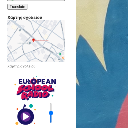
a
Translate
language
to
Χάρτης σχολείου
translate
this
page
Χάρτης σχολείου