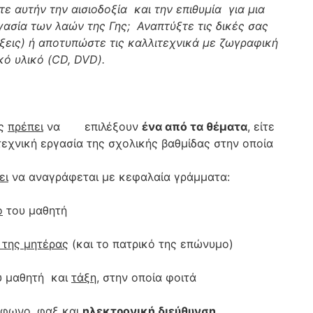
ε αυτήν την αισιοδοξία και την επιθυμία για μια
ασία των λαών της Γης; Αναπτύξτε τις δικές σας
ξεις) ή αποτυπώστε τις καλλιτεχνικά με ζωγραφική
ό υλικό (
CD,
DVD).
ές
πρέπει
να επιλέξουν
ένα από τα θέματα
, είτε
ιτεχνική εργασία της σχολικής βαθμίδας στην οποία
ει
να αναγράφεται με κεφαλαία γράμματα:
ο
του μαθητή
 της μητέρας
(και το πατρικό της επώνυμο)
 μαθητή και
τάξη
, στην οποία φοιτά
έφωνο, φαξ και
ηλεκτρονική διεύθυνση.