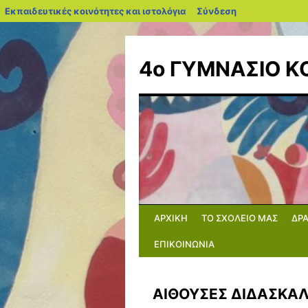
blogs.sch.gr
Εκπαιδευτικές κοινότητες και ιστολόγια
Σύνδεση
Μετάβαση
σε
4ο ΓΥΜΝΑΣΙΟ 
περιεχόμενο
ΑΡΧΙΚΗ
ΤΟ ΣΧΟΛΕΙΟ ΜΑΣ
ΔΡ
ΕΠΙΚΟΙΝΩΝΙΑ
ΑΙΘΟΥΣΕΣ ΔΙΔΑΣΚΑΛ