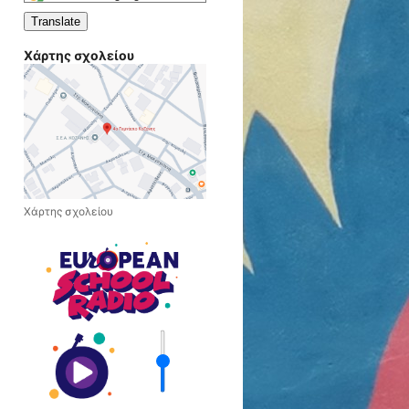
a
Translate
language
to
Χάρτης σχολείου
translate
this
page
Χάρτης σχολείου