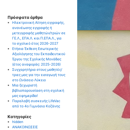
Πρόσφατα άρθρα
Ηλεκτρονική Αίτηση εγγραφής,
ανανέωσης εγγραφής ή
μετεγγραφής μαθητών/τριών σε
ΓΕ.Λ., ΕΠΑ.Λ. και Π.ΕΠΑ.Λ., για
το σχολικό έτος 2026-2027
Ετήσια Έκθεση Εσωτερικής
Αξιολόγησης του Εκπαιδευτικού
Έργου της Σχολικής Μονάδας
(έτος αναφοράς: 2025-2026)
Συγχαρητήρια στους μαθητές/
τριες μας για την εισαγωγή τους
στο Ωνάσειο Λύκειο
Μια ξεχωριστή
βιβλιοπαρουσίαση στη σχολική
μας εφημερίδα!
Παραλαβή συσκευής LifeVac
από το 4ο Γυμνάσιο Κοζάνης
Kατηγορίες
hidden
ΑΝΑΚΟΙΝΩΣΕΙΣ