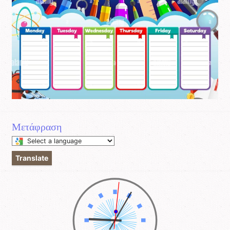
Μετάφραση
Select
a
Translate
language
to
translate
this
page