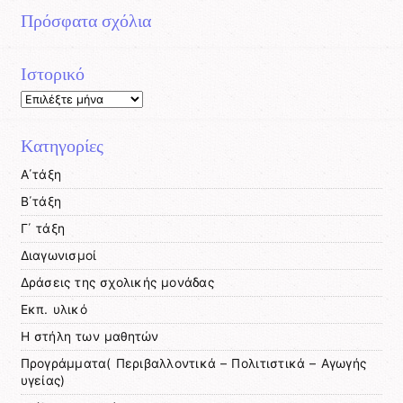
Πρόσφατα σχόλια
Ιστορικό
Ιστορικό
Kατηγορίες
Α΄τάξη
Β΄τάξη
Γ΄ τάξη
Διαγωνισμοί
Δράσεις της σχολικής μονάδας
Εκπ. υλικό
Η στήλη των μαθητών
Προγράμματα( Περιβαλλοντικά – Πολιτιστικά – Αγωγής
υγείας)