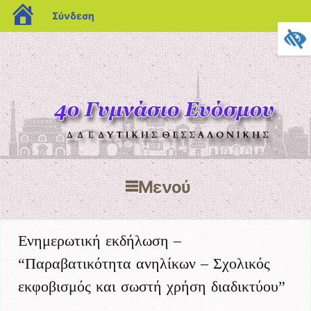
blogs.sch.gr
Σύνδεση
4o Γυμνάσιο Ευόσμου
Δ/ΝΣΗ Β'ΘΜΙΑΣ
Μενού
ΕΚΠΑΊΔΕΥΣΗΣ
Μετάβαση στο περιεχόμενο
ΔΥΤΙΚΉΣ
Ενημερωτική εκδήλωση –
ΘΕΣΣΑΛΟΝΊΚΗΣ
“Παραβατικότητα ανηλίκων – Σχολικός
εκφοβισμός και σωστή χρήση διαδικτύου”