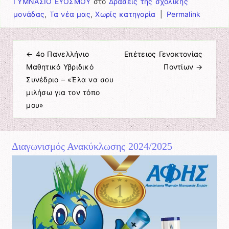
ΓΥΜΝΑΣΙΟ ΕΥΟΣΜΟΥ
στο
Δράσεις της σχολικής
μονάδας
,
Τα νέα μας
,
Χωρίς κατηγορία
|
Permalink
←
4ο Πανελλήνιο
Επέτειος Γενοκτονίας
Πλοήγηση άρθρων
Μαθητικό Υβριδικό
Ποντίων
→
Συνέδριο – «Έλα να σου
μιλήσω για τον τόπο
μου»
Διαγωνισμός Ανακύκλωσης 2024/2025