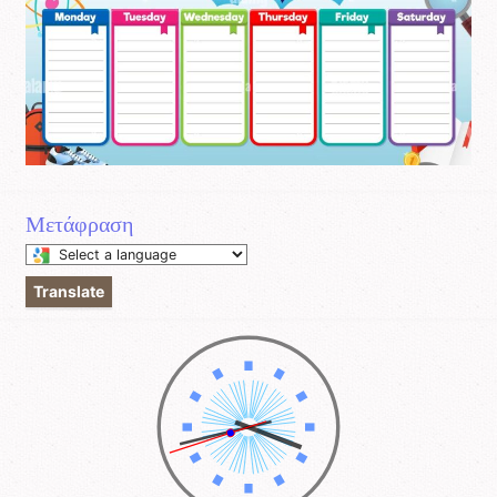
Μετάφραση
Select
a
Translate
language
to
translate
this
page