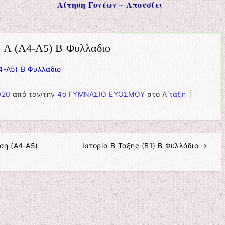
Αίτηση Γονέων – Απουσίες
 Α (Α4-Α5) Β Φυλλαδιο
4-Α5) Β Φυλλαδιο
020
από τον/την
4ο ΓΥΜΝΑΣΙΟ ΕΥΟΣΜΟΥ
στο
Α΄τάξη
|
ση (Α4-Α5)
Ιστορία Β Ταξης (Β1) B Φυλλάδιο
→