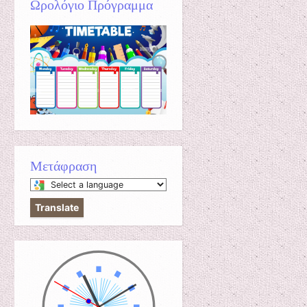
Ωρολόγιο Πρόγραμμα
Μετάφραση
Select
a
Translate
language
to
translate
this
page