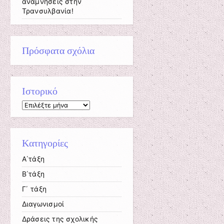
αναμνήσεις στην
Τρανσυλβανία!
Πρόσφατα σχόλια
Ιστορικό
Ιστορικό
Kατηγορίες
Α΄τάξη
Β΄τάξη
Γ΄ τάξη
Διαγωνισμοί
Δράσεις της σχολικής