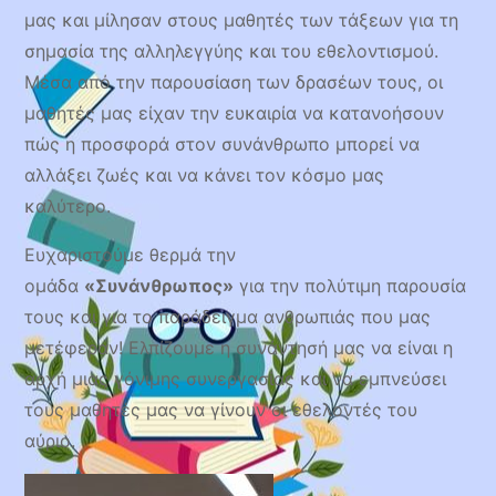
μας και μίλησαν στους μαθητές των τάξεων για τη
σημασία της αλληλεγγύης και του εθελοντισμού.
Μέσα από την παρουσίαση των δρασέων τους, οι
μαθητές μας είχαν την ευκαιρία να κατανοήσουν
πώς η προσφορά στον συνάνθρωπο μπορεί να
αλλάξει ζωές και να κάνει τον κόσμο μας
καλύτερο.
Ευχαριστούμε θερμά την
ομάδα
«Συνάνθρωπος»
για την πολύτιμη παρουσία
τους και για το παράδειγμα ανθρωπιάς που μας
μετέφεραν! Ελπίζουμε η συνάντησή μας να είναι η
αρχή μιας γόνιμης συνεργασίας και να εμπνεύσει
τους μαθητές μας να γίνουν οι εθελοντές του
αύριο.