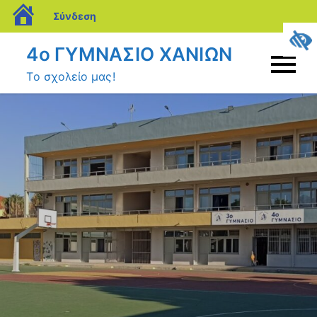
blogs.sch.gr
Σύνδεση
Μετάβαση
4ο ΓΥΜΝΑΣΙΟ ΧΑΝΙΩΝ
σε
Το σχολείο μας!
περιεχόμενο