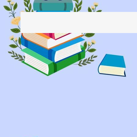
Πλοήγηση
άρθρων