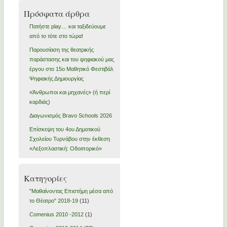
Πρόσφατα άρθρα
Πατήστε play… και ταξιδεύουμε
από το τότε στο τώρα!
Παρουσίαση της θεατρικής
παράστασης και του ψηφιακού μας
έργου στο 15ο Μαθητικό Φεστιβάλ
Ψηφιακής Δημιουργίας
«Άνθρωποι και μηχανές» (ή περί
καρδιάς)
Διαγωνισμός Bravo Schools 2026
Επίσκεψη του 4ου Δημοτικού
Σχολείου Τυρνάβου στην έκθεση
«Λεξοπλαστική: Οδοιπορικό»
Kατηγορίες
"Μαθαίνοντας Επιστήμη μέσα από
το Θέατρο" 2018-19
(11)
Comenius 2010 -2012
(1)