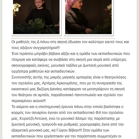
Οι μαθητές της Δ πάνω στη σκηνή έδωσαν τον καλύτερο εαυτό τους και
τους αξιζουν συγχαρητήρια!!!
Ένα τεράστιο μπράβο βέβαια αξίζει και η ομάδα των εκπαιδευτικών που
τόλμησε και κατάφερε να ανεβάσει στη σκηνή μια σειρά από υπέροχες
σκηνογραφικές εικόνες, μουσικά ταξίδια με ζωντανή μουσική από
ορχήστρα μαθητών και εκπαιδευτικών.
Συντονιστής αυτής της μικρής μαγικής εμπειρίας είναι ο θεατρολόγος
του σχολείου μας, Αρτέμης Αρκουμάνης, που με τη συνεργασία της
εικαστικού μας Βεζύρη Δανάης
κατάφεραν να μετατρέψουν τη σκηνή
του θεάτρου σε αμπέλι, παραδοσιακό παντοπωλείο και σχολείο του
περασμένου αιώνα!!!
Το κείμενο και η επιστημονική έρευνα πάνω στην οποία βασίστηκε ο
κορμός του σεναρίου έγιναν από τον εκπαιδευτικό ΦΑ του σχολείου
μας, Κυρατζή Αντώνη, ενώ το μουσικό δέσιμο της παράστασης με
ζωντανή μουσική, τραγούδι και ρυθμικές χορογραφίες έγινε από την
εξαιρετική μουσικό μας, κα Γώγου Βίβιαν!!! Στην ομάδα των
εκπαιδευτικών που εργάστηκαν για την παράσταση συμμετείχαν οι