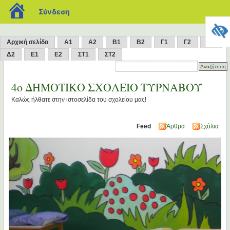
blogs.sch.gr
Σύνδεση
Αρχική σελίδα
Α1
Α2
Β1
Β2
Γ1
Γ2
Δ1
Δ2
Ε1
Ε2
ΣΤ1
ΣΤ2
4o ΔΗΜΟΤΙΚΟ ΣΧΟΛΕΙΟ ΤΥΡΝΑΒΟΥ
Καλώς ήλθατε στην ιστοσελίδα του σχολείου μας!
Feed
Άρθρα
Σχόλια