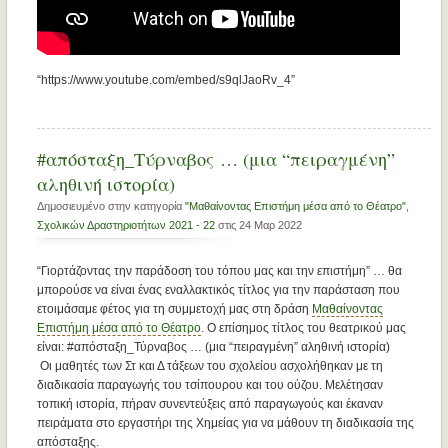
“https://www.youtube.com/embed/s9qlJaoRv_4”
#απόσταξη_Τύρναβος … (μια “πειραγμένη”
αληθινή ιστορία)
Δημοσιευμένο στην κατηγορία
"Μαθαίνοντας Επιστήμη μέσα από το Θέατρο"
,
Σχολικών Δραστηριοτήτων 2021 - 22
στις 24 Μαρ 2022
“Γιορτάζοντας την παράδοση του τόπου μας και την επιστήμη” … θα
μπορούσε να είναι ένας εναλλακτικός τίτλος για την παράσταση που
ετοιμάσαμε φέτος για τη συμμετοχή μας στη δράση
Μαθαίνοντας
Επιστήμη μέσα από το Θέατρο
. Ο επίσημος τίτλος του θεατρικού μας
είναι: #απόσταξη_Τύρναβος … (μια “πειραγμένη” αληθινή ιστορία)
Οι μαθητές των Στ και Δ τάξεων του σχολείου ασχολήθηκαν με τη
διαδικασία παραγωγής του τσίπουρου και του ούζου. Μελέτησαν
τοπική ιστορία, πήραν συνεντεύξεις από παραγωγούς και έκαναν
πειράματα στο εργαστήρι της Χημείας για να μάθουν τη διαδικασία της
απόσταξης.