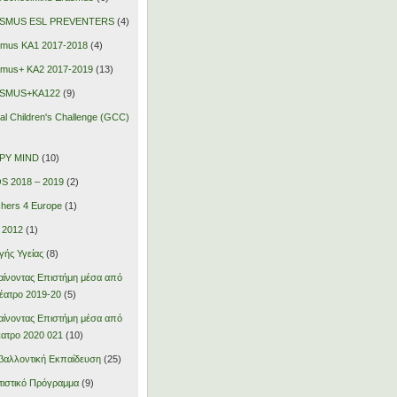
SMUS ESL PREVENTERS
(4)
smus KA1 2017-2018
(4)
smus+ KA2 2017-2019
(13)
SMUS+KA122
(9)
al Children's Challenge (GCC)
PY MIND
(10)
S 2018 – 2019
(2)
hers 4 Europe
(1)
 2012
(1)
ής Υγείας
(8)
ίνοντας Επιστήμη μέσα από
έατρο 2019-20
(5)
ίνοντας Επιστήμη μέσα από
έατρο 2020 021
(10)
βαλλοντική Εκπαίδευση
(25)
τιστικό Πρόγραμμα
(9)