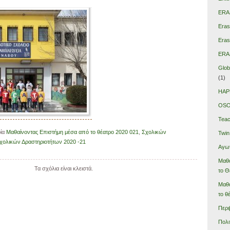
ERA
Era
Era
ERA
Glob
(1)
HAP
OSO
Teac
ρία
Μαθαίνοντας Επιστήμη μέσα από το θέατρο 2020 021
,
Σχολικών
Twin
χολικών Δραστηριοτήτων 2020 -21
Αγωγ
Μαθα
Τα σχόλια είναι κλειστά.
το Θ
Μαθα
το θ
Περι
Πολι