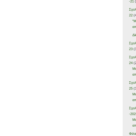
-21
(
Σχολ
22
(
"Μ
απ
Δί
Σχολ
23
(
Σχολ
24
(
Μα
απ
Σχολ
25
(
Μα
απ
Σχολ
-202
Μα
απ
Φιλ