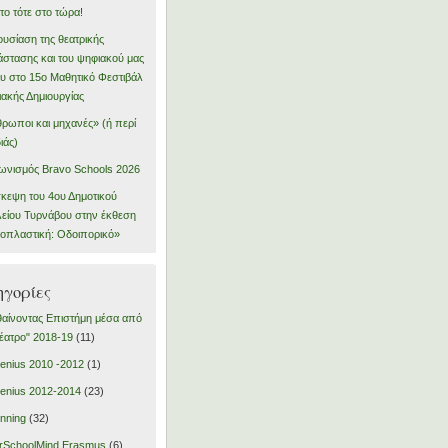
το τότε στο τώρα!
υσίαση της θεατρικής
στασης και του ψηφιακού μας
υ στο 15ο Μαθητικό Φεστιβάλ
ακής Δημιουργίας
ρωποι και μηχανές» (ή περί
ιάς)
ωνισμός Bravo Schools 2026
κεψη του 4ου Δημοτικού
είου Τυρνάβου στην έκθεση
οπλαστική: Οδοιπορικό»
γορίες
αίνοντας Επιστήμη μέσα από
έατρο" 2018-19
(11)
nius 2010 -2012
(1)
enius 2012-2014
(23)
inning
(32)
rSchoolMind Erasmus
(6)