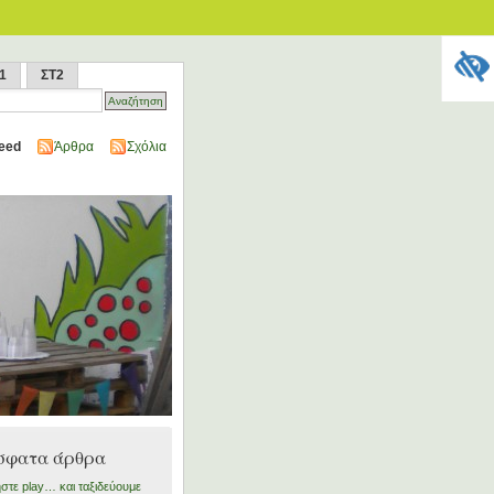
1
ΣΤ2
eed
Άρθρα
Σχόλια
σφατα άρθρα
στε play… και ταξιδεύουμε