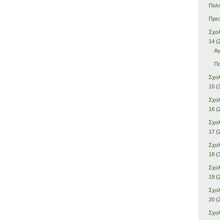
Πολι
Πρεσ
Σχολ
14
(
Αγ
Πο
Σχολ
15
(
Σχολ
16
(
Σχολ
17
(
Σχολ
18
(
Σχολ
19
(
Σχολ
20
(
Σχολ