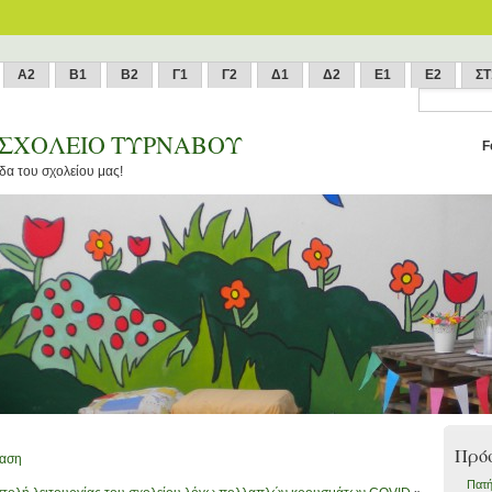
Α2
Β1
Β2
Γ1
Γ2
Δ1
Δ2
Ε1
Ε2
ΣΤ
 ΣΧΟΛΕΙΟ ΤΥΡΝΑΒΟΥ
F
δα του σχολείου μας!
Πρό
ταση
Πατή