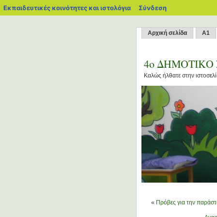
blogs.sch.gr
Εκπαιδευτικές κοινότητες και ιστολόγια
Σύνδεση
Αρχική σελίδα
Α1
4o ΔΗΜΟΤΙΚΟ
Καλώς ήλθατε στην ιστοσελί
«
Πρόβες για την παράσ