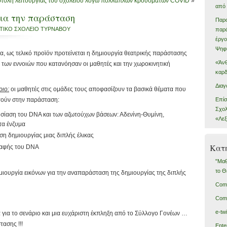
τολή λειτουργίας του σχολείου λόγω πολλαπλών κρουσμάτων COVID
»
από 
για την παράσταση
Παρο
ΤΙΚΟ ΣΧΟΛΕΙΟ ΤΥΡΝΑΒΟΥ
παρά
έργο
Ψηφι
α, ως τελικό προϊόν προτείνεται η δημιουργία θεατρικής παράστασης
«Άνθ
των εννοιών που κατανόησαν οι μαθητές και την χωροκινητική
καρδ
Διαγ
ριο:
οι μαθητές στις ομάδες τους αποφασίζουν τα βασικά θέματα που
Επίσ
τούν στην παράσταση:
Σχολ
σίαση του DNA και των αζωτούχων βάσεων: Αδενίνη-Θυμίνη,
«Λεξ
τα ένζυμα
η δημιουργίας μιας διπλής έλικας
Kατη
γραφής του DNA
"Μαθ
το Θ
μιουργία εικόνων για την αναπαράσταση της δημιουργίας της διπλής
Come
Com
e-tw
α για το σενάριο και μια ευχάριστη έκπληξη από το Σύλλογο Γονέων …
ασης !!!
Ente