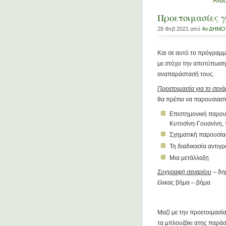
Ανασ
Προετοιμασίες 
28 Φεβ 2021 από
4ο ΔΗΜΟ
Και σε αυτό το πρόγραμμ
με στόχο την αποτύπωση 
αναπαράστασή τους.
Προετοιμασία για το σενά
θα πρέπει να παρουσιασ
Επιστημονική παρου
Κυτοσίνη-Γουανίνη, 
Σχηματική παρουσίασ
Τη διαδικασία αντι
Μια μετάλλαξη
Συγγραφή σεναρίου
– δη
έλικας βήμα – βήμα
Μαζί με την προετοιμασί
τα μπλουζάκι ατης παράστ