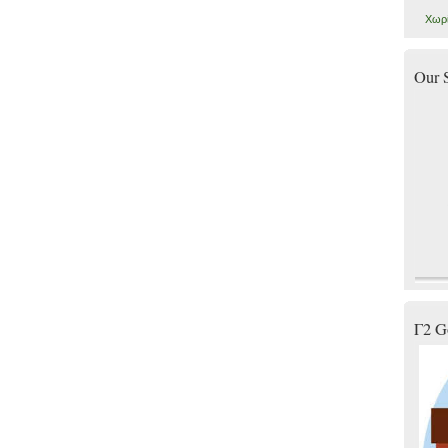
Χωρί
Our 
Γ2 G