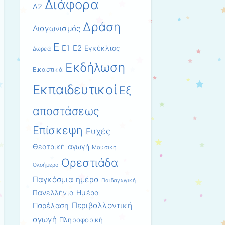
Διάφορα
Δ2
Δράση
Διαγωνισμός
Ε
Ε1
Ε2
Εγκύκλιος
Δωρεά
Εκδήλωση
Εικαστικά
Εκπαιδευτικοί
Εξ
αποστάσεως
Επίσκεψη
Ευχές
Θεατρική αγωγή
Μουσική
Ορεστιάδα
Ολοήμερο
Παγκόσμια ημέρα
Παιδαγωγική
Πανελλήνια Ημέρα
Περιβαλλοντική
Παρέλαση
αγωγή
Πληροφορική