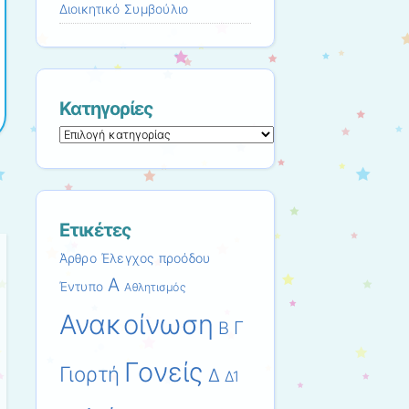
Διοικητικό Συμβούλιο
Κατηγορίες
Κατηγορίες
Ετικέτες
Άρθρο
Έλεγχος προόδου
Α
Έντυπο
Αθλητισμός
Ανακοίνωση
Γ
Β
Γονείς
Γιορτή
Δ
Δ1